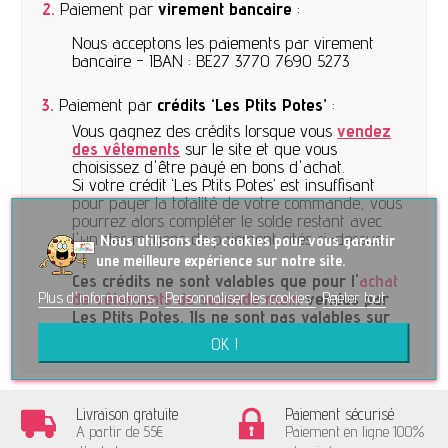
2.
Paiement par
virement bancaire
:
Nous acceptons les paiements par virement
bancaire -
IBAN : BE27 3770 7690 5273
3.
Paiement par
crédits ‘Les Ptits Potes’
:
Vous gagnez des crédits lorsque vous
vendez
des vêtements
sur le site et que vous
choisissez d'être payé en bons d'achat.
Si votre crédit ‘Les Ptits Potes’ est insuffisant
pour payer la totalité de votre commande, vous
pourrez alors compléter le solde restant avec
l'un des moyens de paiement cités ci-dessus.
No
us utilisons des cookies pour vous garantir
une meilleure expérience sur notre site.
Ces crédits ne sont valables que pour l'
achat
Plus d'informations
Personnaliser les cookies
Rejeter tout
de vêtements de seconde main
vendus par
Les Ptits Potes. Ils ne sont pas valables sur
les articles vendus par les créateurs.
OK !
Livraison gratuite
Paiement sécurisé
A partir de 55€
Paiement en ligne 100%