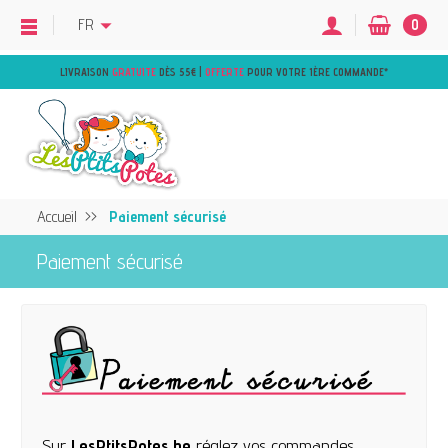
FR
0
LIVRAISON
GRATUITE
DÈS 55€ |
OFFERTE
POUR VOTRE 1ÈRE COMMANDE
*
Accueil
Paiement sécurisé
Paiement sécurisé
Sur
LesPtitsPotes.be
réglez vos commandes