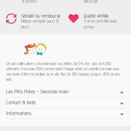
d'achats
sécurisé
Satisfait ou remboursé
Qualité vérifiée
Retour accepté sous 15
Trié et contrôlé avec
jours
amour
Les plus belles pièces d'occasion pour vos enfants de 0-6 ans : plus de 6.000
vêtements d'occasion 100% comme neufs! Chaque article est contrôlé à la main avec
soin avant d'être mis en ligne sur le site. Plus de 300 marques jusqu'à -80% du prix
neuf.
Les Ptits Potes - Seconde main
Contact & Aide
Informations