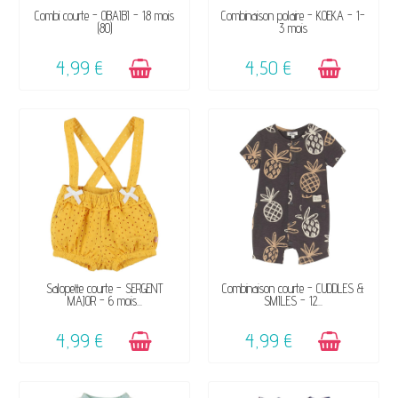
DISPONIBLE
DISPONIBLE
Combi courte - OBAÏBI - 18 mois
Combinaison polaire - KOEKA - 1-
(80)
3 mois
4,99 €
4,50 €
DISPONIBLE
DISPONIBLE
Salopette courte - SERGENT
Combinaison courte - CUDDLES &
MAJOR - 6 mois...
SMILES - 12...
4,99 €
4,99 €