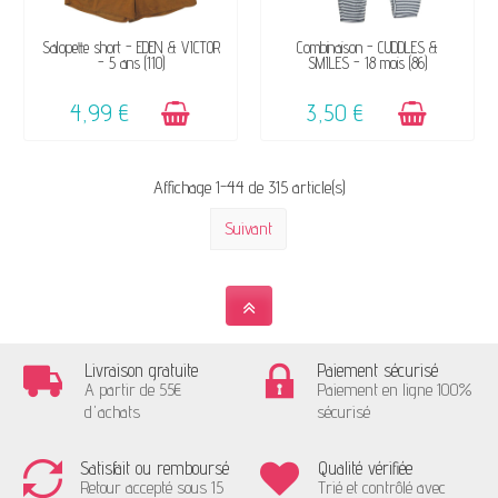
DISPONIBLE
DISPONIBLE
Salopette short - EDEN & VICTOR
Combinaison - CUDDLES &
- 5 ans (110)
SMILES - 18 mois (86)
4,99 €
3,50 €
Affichage 1-44 de 315 article(s)
Suivant
Livraison gratuite
Paiement sécurisé
A partir de 55€
Paiement en ligne 100%
d'achats
sécurisé
Satisfait ou remboursé
Qualité vérifiée
Retour accepté sous 15
Trié et contrôlé avec