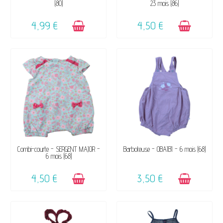
(80)
23 mois (86)
4,99 €
4,50 €
DISPONIBLE
DISPONIBLE
Combi-courte - SERGENT MAJOR -
Barboteuse - OBAÏBI - 6 mois (68)
6 mois (68)
4,50 €
3,50 €