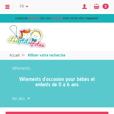
FR
0
LIVRAISON
GRATUITE
DÈS 55€ |
OFFERTE
POUR VOTRE 1ÈRE COMMANDE
*
Accueil
Affiner votre recherche
Vêtements
Vêtements d'occasion pour bébés et
enfants de 0 à 6 ans
Découvrez notre large sélection de
Voir plus
vêtements de seconde main
pour bébés et
enfants.