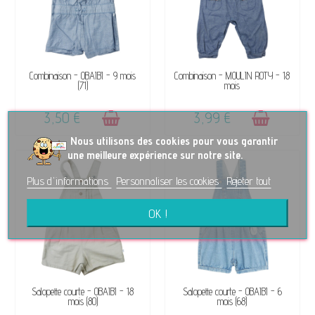
DISPONIBLE
DISPONIBLE
Combinaison - OBAÏBI - 9 mois
Combinaison - MOULIN ROTY - 18
(71)
mois
3,50 €
3,99 €
No
us utilisons des cookies pour vous garantir
une meilleure expérience sur notre site.
Plus d'informations
Personnaliser les cookies
Rejeter tout
OK !
DISPONIBLE
DISPONIBLE
Salopette courte - OBAÏBI - 18
Salopette courte - OBAÏBI - 6
mois (80)
mois (68)