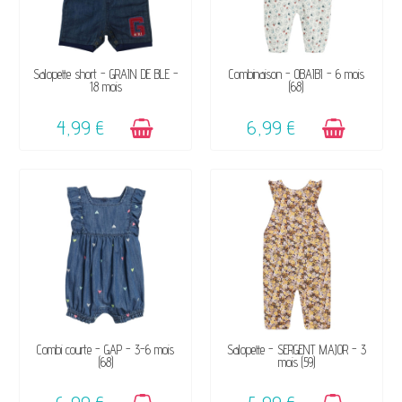
DISPONIBLE
DISPONIBLE
Salopette short - GRAIN DE BLÉ -
Combinaison - OBAÏBI - 6 mois
18 mois
(68)
4,99 €
6,99 €
DISPONIBLE
DISPONIBLE
Combi courte - GAP - 3-6 mois
Salopette - SERGENT MAJOR - 3
(68)
mois (59)