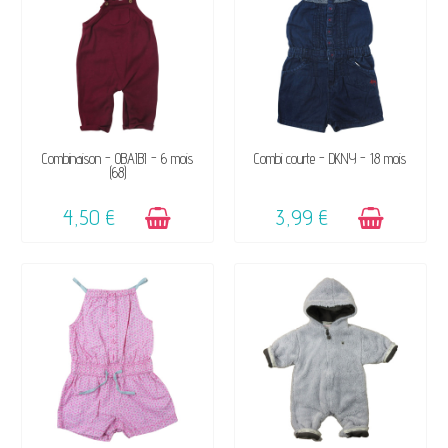
DISPONIBLE
DISPONIBLE
Combinaison - OBAÏBI - 6 mois
Combi courte - DKNY - 18 mois
(68)
4,50 €
3,99 €