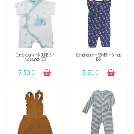
DISPONIBLE
DISPONIBLE
Combi courte - NOUKIE'S -
Combinaison - OBAÏBI - 6 mois
Naissance (50)
(68)
7,50 €
5,50 €