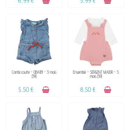
6,99 €
5,99 €
DISPONIBLE
DISPONIBLE
Combi courte - OBAÏBI - 3 mois
Ensemble - SERGENT MAJOR - 3
(59)
mois (59)
5,50 €
8,50 €