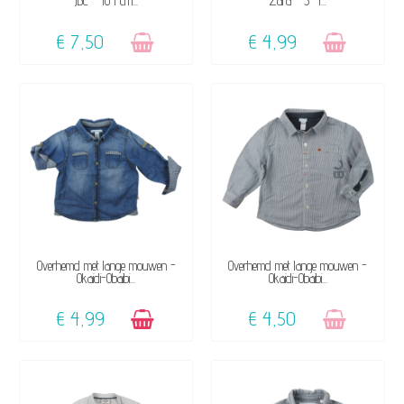
JBC - 104 cm...
Zara - 3-4...
€ 7,50
€ 4,99
BESCHIKBAAR
NIET OP VOORRAAD
Overhemd met lange mouwen -
Overhemd met lange mouwen -
Okaidi-Obaibi...
Okaidi-Obaibi...
€ 4,99
€ 4,50