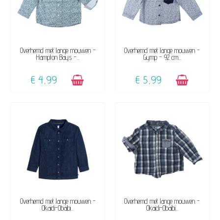
BESCHIKBAAR
BESCHIKBAAR
Overhemd met lange mouwen -
Overhemd met lange mouwen -
Hampton Bays -...
Gymp - 92 cm...
€ 4,99
€ 5,99
BESCHIKBAAR
NIET OP VOORRAAD
Overhemd met lange mouwen -
Overhemd met lange mouwen -
Okaidi-Obaibi...
Okaidi-Obaibi...