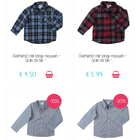
BESCHIKBAAR
BESCHIKBAAR
Overhemd met lange mouwen -
Overhemd met lange mouwen -
Grain de blé -...
Grain de blé -...
€ 4,50
€ 3,99
-10%
-20%