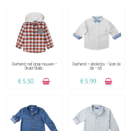
BESCHIKBAAR
BESCHIKBAAR
Overhemd met lange mouwen -
Overhemd + vlinderdas - Grain de
Okaidi-Obaibi...
blé - 68...
€ 5,50
€ 5,99