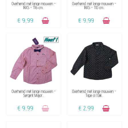
BESCHIKBAAR
BESCHIKBAAR
Overhemd met lange mouwen -
Overhemd met lange mouwen -
IKKS - 116 cm...
IKKS - 110 cm...
€ 9,99
€ 9,99
NIET OP VOORRAAD
BESCHIKBAAR
Overhemd met lange mouwen -
Overhemd met lange mouwen -
Sergent Major...
Tape à l'Oeil...
€ 9,99
€ 2,99