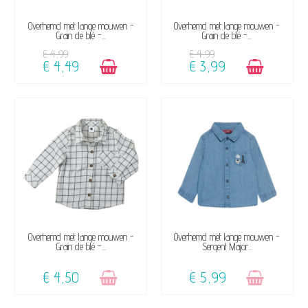
BESCHIKBAAR
BESCHIKBAAR
Overhemd met lange mouwen -
Overhemd met lange mouwen -
Grain de blé -...
Grain de blé -...
€ 4,99
€ 4,99
€ 4,49
€ 3,99
NIET OP VOORRAAD
NIET OP VOORRAAD
Overhemd met lange mouwen -
Overhemd met lange mouwen -
Grain de blé -...
Sergent Major...
€ 4,50
€ 5,99