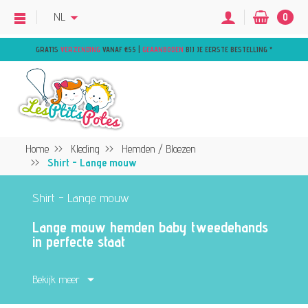
NL
0
GRATIS
VERZENDING
VANAF €55 |
GEAANBODEN
BIJ JE EERSTE BESTELLING
*
Home
Kleding
Hemden / Bloezen
Shirt - Lange mouw
Shirt - Lange mouw
Lange mouw hemden baby tweedehands
in perfecte staat
Vind lange mouw hemden voor kinderen
Bekijk meer
van 0 tot 6 jaar in perfecte staat. Geschikt
voor koelere seizoenen, met comfort en