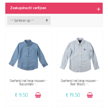
kwaliteit.
Zoekopdracht verfijnen
-- Sorteren op --
BESCHIKBAAR
BESCHIKBAAR
Overhemd met lange mouwen -
Overhemd met lange mouwen -
Buissonnière -...
River Woods -...
€ 9,50
€ 19,50