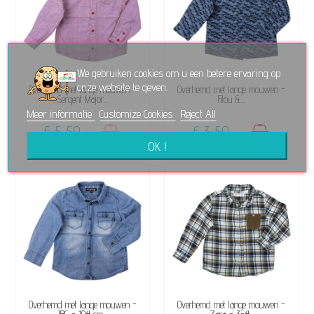
We gebruiken cookies om u een betere ervaring op
onze website te geven.
NIET OP VOORRAAD
BESCHIKBAAR
Overhemd met lange mouwen -
Overhemd met lange mouwen -
Sergent Major...
Filou &...
Meer informatie
Customize Cookies
Reject All
€ 5,50
€ 3,50
OK !
NIET OP VOORRAAD
NIET OP VOORRAAD
Overhemd met lange mouwen -
Overhemd met lange mouwen -