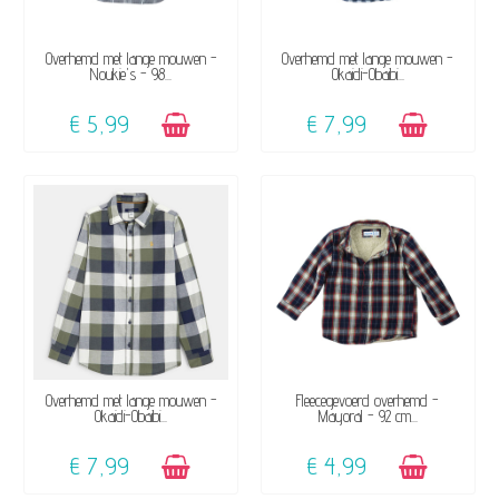
BESCHIKBAAR
BESCHIKBAAR
Overhemd met lange mouwen -
Overhemd met lange mouwen -
Noukie's - 98...
Okaidi-Obaibi...
€ 5,99
€ 7,99
BESCHIKBAAR
BESCHIKBAAR
Overhemd met lange mouwen -
Fleecegevoerd overhemd -
Okaidi-Obaibi...
Mayoral - 92 cm...
€ 7,99
€ 4,99