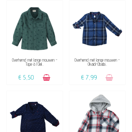
BESCHIKBAAR
NIET OP VOORRAAD
Overhemd met lange mouwen -
Overhemd met lange mouwen -
Tape à l'Oeil...
Okaidi-Obaibi...
€ 5,50
€ 7,99