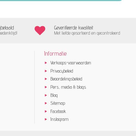
gbetaald
Geverifieerde kwaliteit
bedenktijd!
Met liefde gesorteerd en gecontroleerd
Informatie
Verkoops-voorwaarden
Privacybeleid
Beoordelingsbeleid
Pers, media & blogs
Blog
Sitemap
Facebook
Instagram