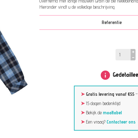
Overhemd met lange mouwen Grain de blé tweedehands 
Hieronder vindt u de volledige beschrijving.
Referentie
info
Gedetaillee
➤
Gratis levering vanaf €55
➤
15 dagen bedenktijd
➤
Bekijk de
maattabel
➤
Een vraag?
Contacteer ons