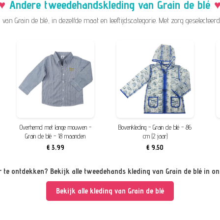
Andere tweedehandskleding van Grain de blé
an Grain de blé, in dezelfde maat en leeftijdscategorie. Met zorg geselecteerd
Overhemd met lange mouwen -
Bovenkleding - Grain de blé - 86
Grain de blé - 18 maanden
cm (2 jaar)
€ 3,99
€ 9,50
 te ontdekken? Bekijk alle tweedehands kleding van Grain de blé in o
Bekijk alle kleding van Grain de blé