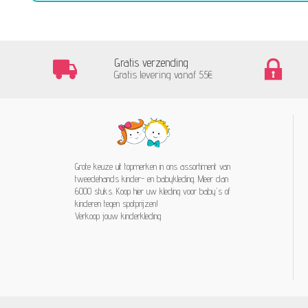
Gratis verzending
Gratis levering vanaf 55€
Grote keuze uit topmerken in ons assortiment van
tweedehands kinder- en babykleding. Meer dan
6000 stuks. Koop hier uw kleding voor baby's of
kinderen tegen spotprijzen!
Verkoop jouw kinderkleding