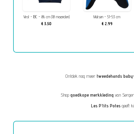
wen -
Vest - JBC - 86 cm (18 maanden)
Mutsen - 51-53 cm
(18
€ 3,50
€ 2,99
Ontdek nog meer
tweedehands baby-
Shop
goedkope merkkleding
van
Sergen
Les P’tits Potes
geeft k