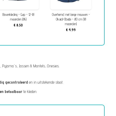
Bovenkleding - Gap - 12-18
Overhemd met lange mouwen -
Overhemd
maanden (86)
Okaidi-Obaibi - 80 cm (18
Tape à l
maanden)
€ 8,50
€ 4,99
,
Pyjama's
,
Jassen & Mantels
,
Onesies
.
dig gecontroleerd
en in uitstekende staat.
 en betaalbaar
te kleden.