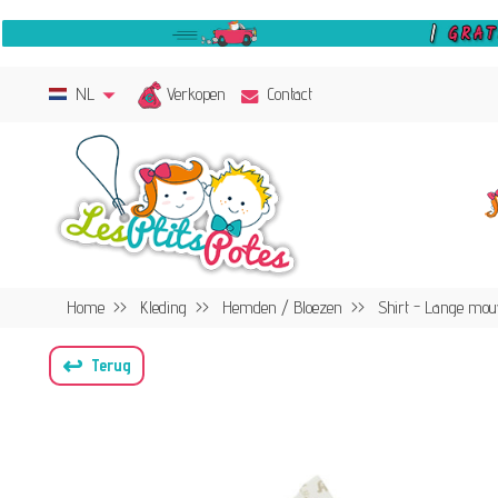
Verkopen
NL
Contact
Home
Kleding
Hemden / Bloezen
Shirt - Lange mo
↩
Terug