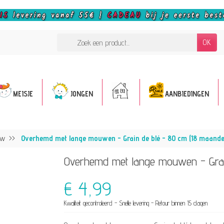
OK
MEISJE
JONGEN
AANBIEDINGEN
uw
Overhemd met lange mouwen - Grain de blé - 80 cm (18 maande
Overhemd met lange mouwen - Grai
€ 4,99
Kwaliteit gecontroleerd - Snelle levering - Retour binnen 15 dagen