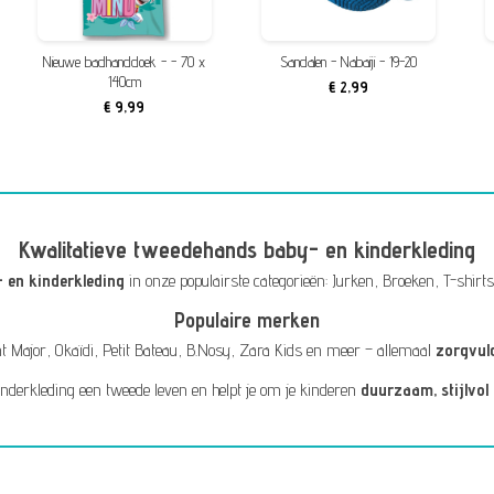
Nieuwe badhanddoek - - 70 x
Sandalen - Nabaiji - 19-20
140cm
€ 2,99
€ 9,99
Kwalitatieve tweedehands baby- en kinderkleding
 en kinderkleding
in onze populairste categorieën:
Jurken
,
Broeken
,
T-shirts
Populaire merken
t Major
,
Okaïdi
,
Petit Bateau
,
B.Nosy
,
Zara Kids
en meer – allemaal
zorgvul
inderkleding een tweede leven en helpt je om je kinderen
duurzaam, stijlvol