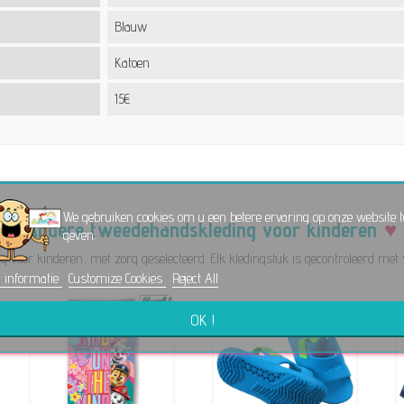
Blauw
Katoen
15€
We gebruiken cookies om u een betere ervaring op onze website t
Andere tweedehandskleding voor kinderen
geven.
 voor kinderen, met zorg geselecteerd. Elk kledingstuk is gecontroleerd met 
 informatie
Customize Cookies
Reject All
OK !