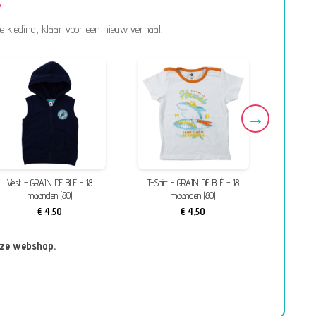
e kleding, klaar voor een nieuw verhaal.
Vest - GRAIN DE BLÉ - 18
T-Shirt - GRAIN DE BLÉ - 18
Overall sh
maanden (80)
maanden (80)
€ 4,50
€ 4,50
nze webshop.