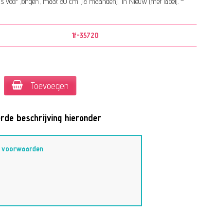
voor Jongen, maat 80 cm (18 maanden), in Nieuw (met label). –
1f-35720
Toevoegen
rde beschrijving hieronder
–
voorwaarden