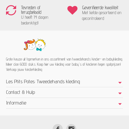
Tevreden of
Geverifieerde kwaliteit
terugbetaald
Met liefde gesorteerd en
U heeft 14 dagen
gecontroleerd
bedenktijd!
Grote keuze uit topmerken in ons assortiment van tweedehands kinder- en babykleding.
Meer dan 6000 stuks. Koop hier uw kleding voor baby's of kinderen tegen spotprijzen!
Verkoop jouw kinderkleding
Les Ptits Potes: Tweedehands kleding
Contact & Hulp
Informatie