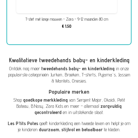
en)
T-shirt met lange mouwen - Zara - 9-12 maanden 80 cm
€ 1,50
Kwalitatieve tweedehands baby- en kinderkleding
Ontdek nog meer
tweedehands baby- en kinderkleding
in onze
populairste categorieën:
Jurken
,
Broeken
,
T-shirts
,
Pyjama's
,
Jassen
& Mantels
,
Onesies
.
Populaire merken
Shop
goedkope merkkleding
van
Sergent Major
,
Okaïdi
,
Petit
Bateau
,
B.Nosy
,
Zara Kids
en meer – allemaal
zorgvuldig
gecontroleerd
en in uitstekende staat.
Les P’tits Potes
geeft kinderkleding een tweede leven en helpt je om
je kinderen
duurzaam, stijlvol en betaalbaar
te kleden.