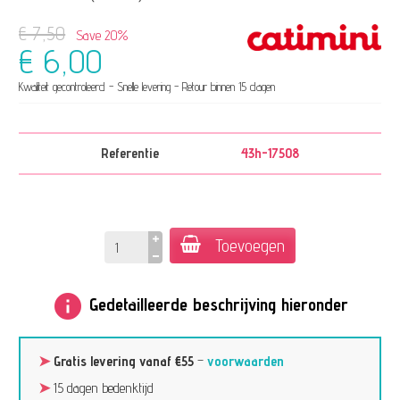
€ 7,50
Save 20%
€ 6,00
Kwaliteit gecontroleerd - Snelle levering - Retour binnen 15 dagen
Referentie
43h-17508
Toevoegen
info
Gedetailleerde beschrijving hieronder
➤
Gratis levering vanaf €55
–
voorwaarden
➤
15 dagen bedenktijd