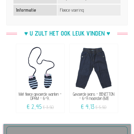
Informatie
Fleece voering
♥ U ZULT HET OOK LEUK VINDEN ♥
Met fleece gevoerde wanten -
Gevoerde jeans - BENETTON
DPAM - 6-9...
- 6-9 maanden (68)
€ 2,45
€ 4,13
€ 3,50
€ 5,50