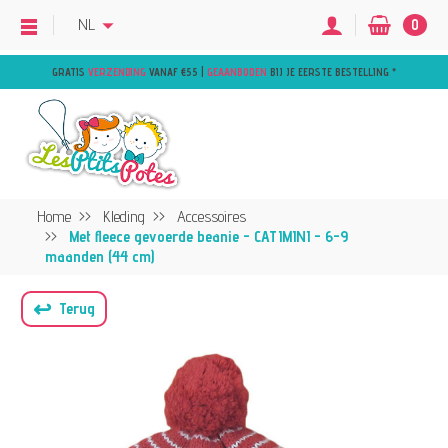
NL
0
GRATIS
VERZENDING
VANAF €55 |
GEAANBODEN
BIJ JE EERSTE BESTELLING
*
Home
Kleding
Accessoires
Met fleece gevoerde beanie - CATIMINI - 6-9
maanden (44 cm)
↩
Terug