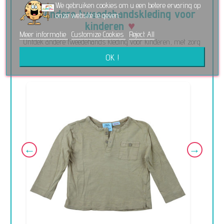
We gebruiken cookies om u een betere ervaring op
Andere tweedehandskleding voor
onze website te geven.
kinderen
Meer informatie
Customize Cookies
Reject All
Ontdek andere tweedehands kleding voor kinderen, met zorg
geselecteerd. Elk kledingstuk is gecontroleerd met ♥ en klaar
OK !
voor een nieuw verhaal.