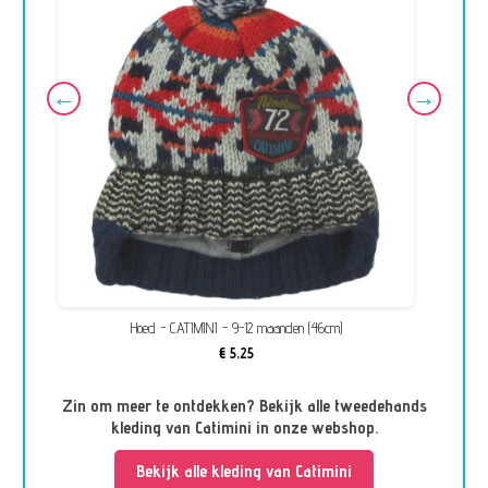
Hoed - CATIMINI - 9-12 maanden (46cm)
Met
€ 5,25
Zin om meer te ontdekken? Bekijk alle tweedehands
kleding van Catimini in onze webshop.
Bekijk alle kleding van Catimini