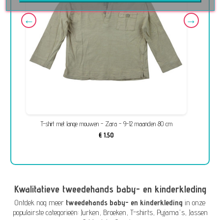
en)
T-shirt met lange mouwen - Zara - 9-12 maanden 80 cm
€ 1,50
Kwalitatieve tweedehands baby- en kinderkleding
Ontdek nog meer
tweedehands baby- en kinderkleding
in onze
populairste categorieën:
Jurken
,
Broeken
,
T-shirts
,
Pyjama's
,
Jassen