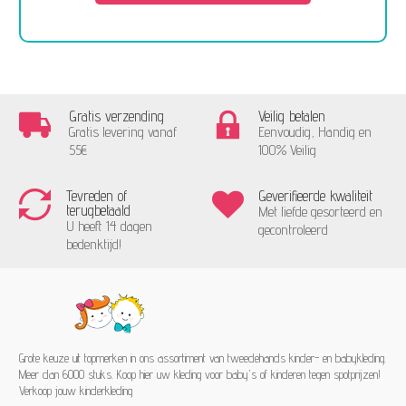
Gratis verzending
Veilig betalen
Gratis levering vanaf
Eenvoudig, Handig en
55€
100% Veilig
Tevreden of
Geverifieerde kwaliteit
terugbetaald
Met liefde gesorteerd en
U heeft 14 dagen
gecontroleerd
bedenktijd!
Grote keuze uit topmerken in ons assortiment van tweedehands kinder- en babykleding.
Meer dan 6000 stuks. Koop hier uw kleding voor baby's of kinderen tegen spotprijzen!
Verkoop jouw kinderkleding