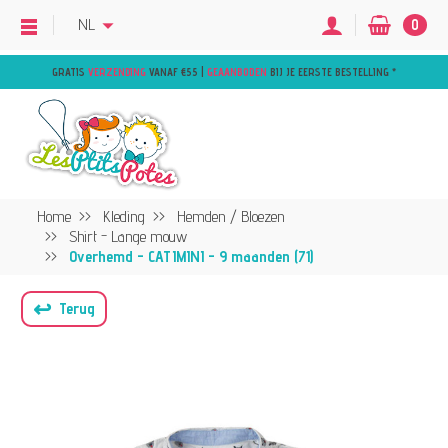
NL
0
GRATIS
VERZENDING
VANAF €55 |
GEAANBODEN
BIJ JE EERSTE BESTELLING
*
Home
Kleding
Hemden / Bloezen
Shirt - Lange mouw
Overhemd - CATIMINI - 9 maanden (71)
↩
Terug