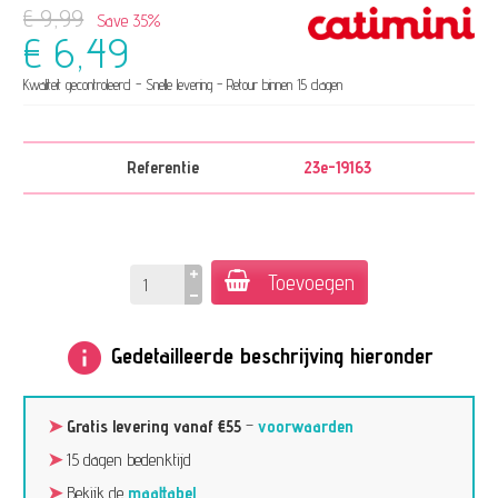
€ 9,99
Save 35%
€ 6,49
Kwaliteit gecontroleerd - Snelle levering - Retour binnen 15 dagen
Referentie
23e-19163
Toevoegen
info
Gedetailleerde beschrijving hieronder
➤
Gratis levering vanaf €55
–
voorwaarden
➤
15 dagen bedenktijd
➤
Bekijk de
maattabel