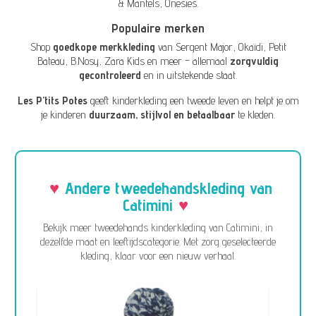
& Mantels
,
Onesies
.
Populaire merken
Shop
goedkope merkkleding
van
Sergent Major
,
Okaïdi
,
Petit
Bateau
,
B.Nosy
,
Zara Kids
en meer – allemaal
zorgvuldig
gecontroleerd
en in uitstekende staat.
Les P’tits Potes
geeft kinderkleding een tweede leven en helpt je om
je kinderen
duurzaam, stijlvol en betaalbaar
te kleden.
Andere tweedehandskleding van
Catimini
Bekijk meer tweedehands kinderkleding van Catimini, in
dezelfde maat en leeftijdscategorie. Met zorg geselecteerde
kleding, klaar voor een nieuw verhaal.