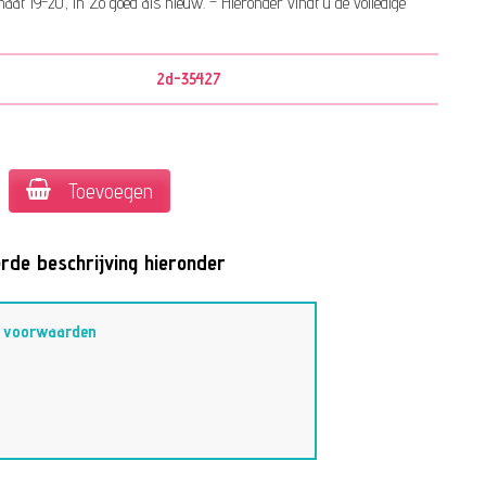
at 19-20, in Zo goed als nieuw. – Hieronder vindt u de volledige
2d-35427
Toevoegen
rde beschrijving hieronder
–
voorwaarden