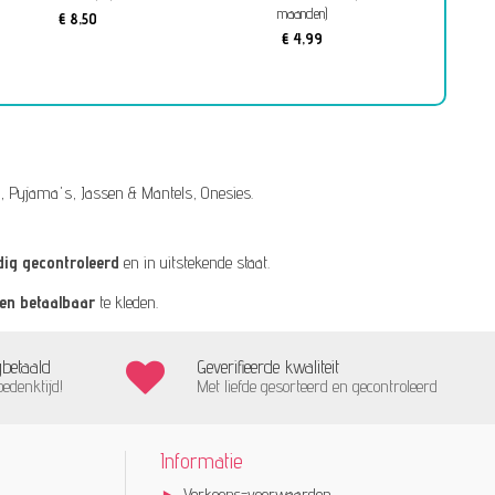
maanden)
€ 8,50
€ 4,99
,
Pyjama's
,
Jassen & Mantels
,
Onesies
.
dig gecontroleerd
en in uitstekende staat.
 en betaalbaar
te kleden.
gbetaald
Geverifieerde kwaliteit
bedenktijd!
Met liefde gesorteerd en gecontroleerd
Informatie