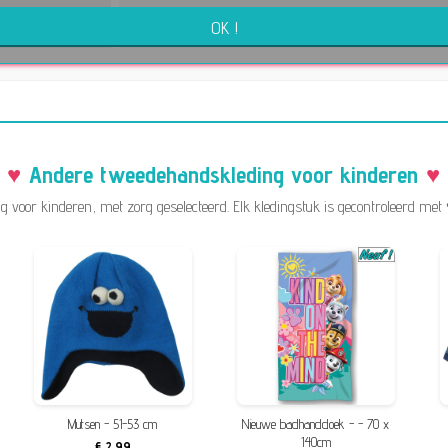
OK !
Blauw, Groen
Andere tweedehandskleding voor kinderen
 voor kinderen, met zorg geselecteerd. Elk kledingstuk is gecontroleerd met 
Mutsen - 51-53 cm
Nieuwe badhanddoek - - 70 x
140cm
€ 2,99