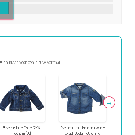
♥ en klaar voor een nieuw verhaal.
Bovenkleding - Gap - 12-18
Overhemd met lange mouwen -
Overhemd
maanden (86)
Okaidi-Obaibi - 80 cm (18
Tape à l