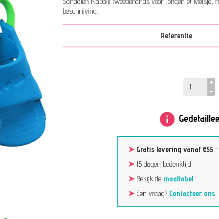
Sandalen Nabaiji tweedehands voor Jongen et Meisje, ma
beschrijving.
Referentie
info
Gedetaillee
➤
Gratis levering vanaf €55
➤
15 dagen bedenktijd
➤
Bekijk de
maattabel
➤
Een vraag?
Contacteer ons