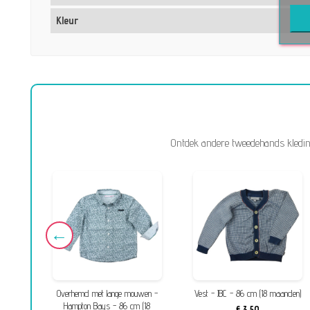
Kleur
Ontdek andere tweedehands kleding
en -
Overhemd met lange mouwen -
Vest - JBC - 86 cm (18 maanden)
(18
Hampton Bays - 86 cm (18
€ 3,50