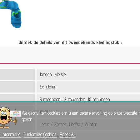
Ontdek de details van dit tweedehands kledingstuk :
Jongen, Meisje
Sandalen
9 maanden, 12 maanden, 18 maanden
19-20
We gebruiken cookies om u een betere ervaring op onze website t
geven.
Lente / Zomer, Herfst / Winter
 informatie
Customize Cookies
Reject All
Zo goed als nieuw