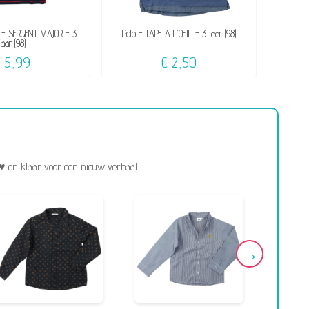
t - SERGENT MAJOR - 3
Polo - TAPE A L'OEIL - 3 jaar (98)
Je
jaar (98)
€ 5,99
€ 2,50
♥ en klaar voor een nieuw verhaal.