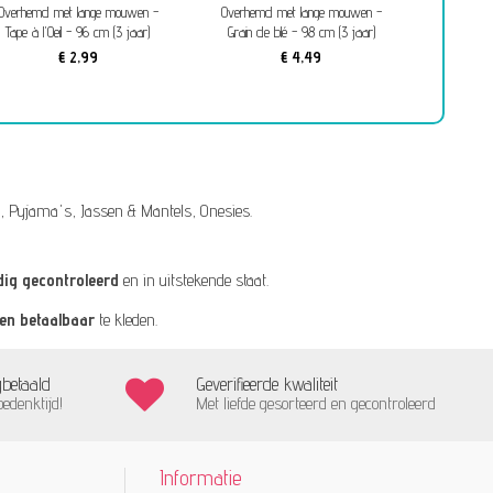
Overhemd met lange mouwen -
Overhemd met lange mouwen -
Nieuwe
Tape à l'Oeil - 96 cm (3 jaar)
Grain de blé - 98 cm (3 jaar)
PATROU
€ 2,99
€ 4,49
,
Pyjama's
,
Jassen & Mantels
,
Onesies
.
dig gecontroleerd
en in uitstekende staat.
 en betaalbaar
te kleden.
gbetaald
Geverifieerde kwaliteit
bedenktijd!
Met liefde gesorteerd en gecontroleerd
Informatie