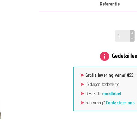
Referentie
info
Gedetaillee
➤
Gratis levering vanaf €55
➤
15 dagen bedenktijd
➤
Bekijk de
maattabel
➤
Een vraag?
Contacteer ons