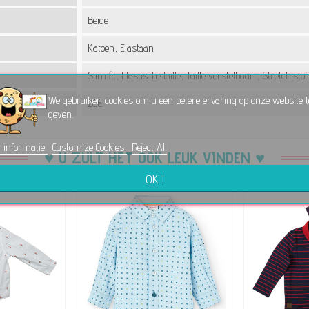
Beige
Katoen, Elastaan
Slim fit, Elastische taille, Taille verstelbaar , Stretch stof
We gebruiken cookies om u een betere ervaring op onze website t
20€
geven.
 informatie
Customize Cookies
Reject All
♥ U ZULT HET OOK LEUK VINDEN ♥
OK !