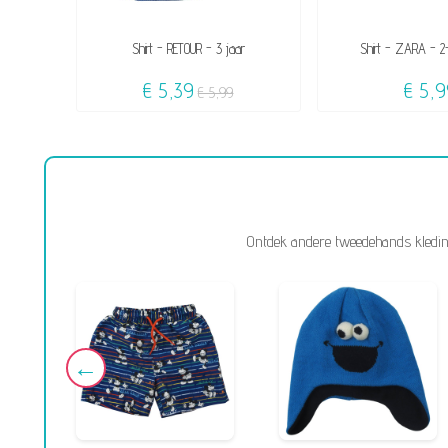
Shirt - RETOUR - 3 jaar
Shirt - ZARA - 2-
€ 5,39
€ 5,9
€ 5,99
Ontdek andere tweedehands kleding