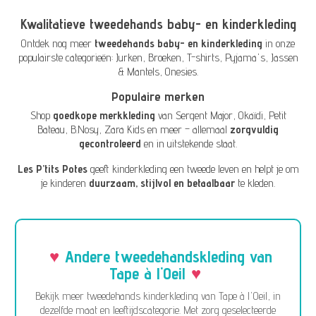
Kwalitatieve tweedehands baby- en kinderkleding
Ontdek nog meer
tweedehands baby- en kinderkleding
in onze
populairste categorieën:
Jurken
,
Broeken
,
T-shirts
,
Pyjama's
,
Jassen
& Mantels
,
Onesies
.
Populaire merken
Shop
goedkope merkkleding
van
Sergent Major
,
Okaïdi
,
Petit
Bateau
,
B.Nosy
,
Zara Kids
en meer – allemaal
zorgvuldig
gecontroleerd
en in uitstekende staat.
Les P’tits Potes
geeft kinderkleding een tweede leven en helpt je om
je kinderen
duurzaam, stijlvol en betaalbaar
te kleden.
Andere tweedehandskleding van
Tape à l'Oeil
Bekijk meer tweedehands kinderkleding van Tape à l'Oeil, in
dezelfde maat en leeftijdscategorie. Met zorg geselecteerde