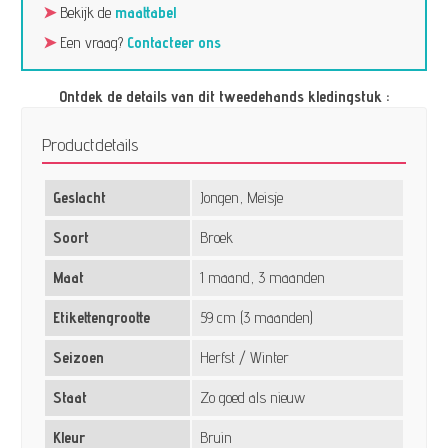
➤
Bekijk de
maattabel
➤
Een vraag?
Contacteer ons
Ontdek de details van dit tweedehands kledingstuk :
Productdetails
Geslacht
Jongen, Meisje
Soort
Broek
Maat
1 maand, 3 maanden
Etikettengrootte
59 cm (3 maanden)
Seizoen
Herfst / Winter
Staat
Zo goed als nieuw
Kleur
Bruin