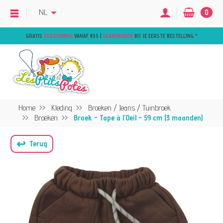
NL
0
GRATIS
VERZENDING
VANAF €55 |
GEAANBODEN
BIJ JE EERSTE BESTELLING
*
Home
Kleding
Broeken / Jeans / Tuinbroek
Broeken
Broek - Tape à l'Oeil - 59 cm (3 maanden)
↩
Terug