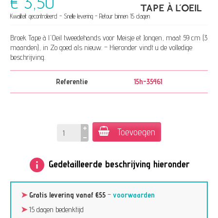
€ 3,50
Kwaliteit gecontroleerd - Snelle levering - Retour binnen 15 dagen
Broek Tape à l'Oeil tweedehands voor Meisje et Jongen, maat 59 cm (3
maanden), in Zo goed als nieuw. – Hieronder vindt u de volledige
beschrijving.
Referentie
15h-35461
Toevoegen
info
Gedetailleerde beschrijving hieronder
➤
Gratis levering vanaf €55
–
voorwaarden
➤
15 dagen bedenktijd