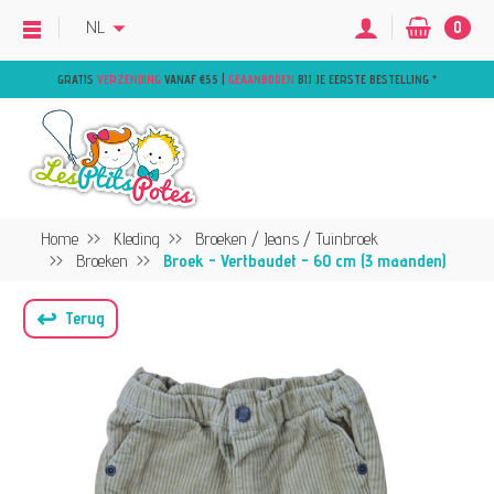
NL
0
GRATIS
VERZENDING
VANAF €55 |
GEAANBODEN
BIJ JE EERSTE BESTELLING
*
Home
Kleding
Broeken / Jeans / Tuinbroek
Broeken
Broek - Vertbaudet - 60 cm (3 maanden)
↩
Terug