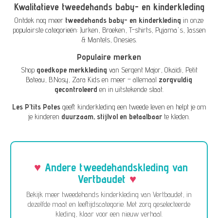
Kwalitatieve tweedehands baby- en kinderkleding
Ontdek nog meer
tweedehands baby- en kinderkleding
in onze
populairste categorieën:
Jurken
,
Broeken
,
T-shirts
,
Pyjama's
,
Jassen
& Mantels
,
Onesies
.
Populaire merken
Shop
goedkope merkkleding
van
Sergent Major
,
Okaïdi
,
Petit
Bateau
,
B.Nosy
,
Zara Kids
en meer – allemaal
zorgvuldig
gecontroleerd
en in uitstekende staat.
Les P’tits Potes
geeft kinderkleding een tweede leven en helpt je om
je kinderen
duurzaam, stijlvol en betaalbaar
te kleden.
Andere tweedehandskleding van
Vertbaudet
Bekijk meer tweedehands kinderkleding van Vertbaudet, in
dezelfde maat en leeftijdscategorie. Met zorg geselecteerde
kleding, klaar voor een nieuw verhaal.