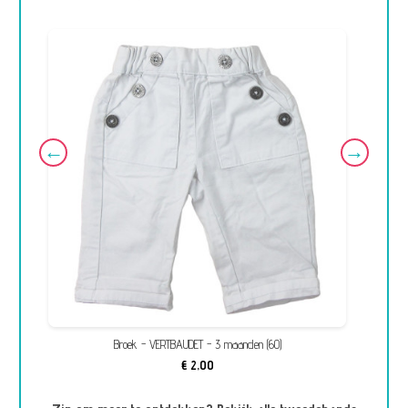
Broek - VERTBAUDET - 3 maanden (60)
T-
€ 2,00