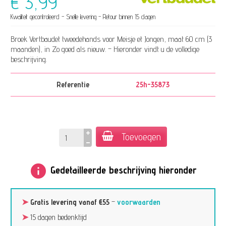
€ 3,99
Kwaliteit gecontroleerd - Snelle levering - Retour binnen 15 dagen
Broek Vertbaudet tweedehands voor Meisje et Jongen, maat 60 cm (3
maanden), in Zo goed als nieuw. – Hieronder vindt u de volledige
beschrijving.
Referentie
25h-35873
Toevoegen
info
Gedetailleerde beschrijving hieronder
➤
Gratis levering vanaf €55
–
voorwaarden
➤
15 dagen bedenktijd