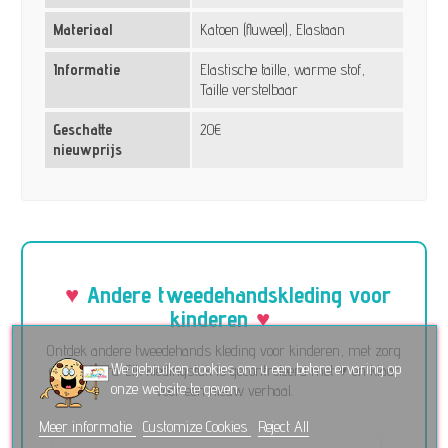
Materiaal
Katoen (fluweel), Elastaan
Informatie
Elastische taille, warme stof,
Taille verstelbaar
Geschatte
20€
nieuwprijs
Andere tweedehandskleding voor
kinderen
Ontdek andere tweedehands kleding voor kinderen, met zorg
We gebruiken cookies om u een betere ervaring op
geselecteerd. Elk kledingstuk is gecontroleerd met ♥ en klaar
onze website te geven.
voor een nieuw verhaal.
Meer informatie
Customize Cookies
Reject All