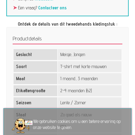
➤
Een vraag?
Contacteer ons
Ontdek de details van dit tweedehands kledingstuk :
Productdetails
Geslacht
Meisje, Jongen
Soort
T-shirt met korte mouwen
Maat
1 maand, 3 maanden
Etikettengrootte
2-4 maanden (62)
Seizoen
Lente / Zomer
Staat
Zo goed als nieuw
We gebruiken cookies om u een betere ervaring op
Kleur
Wit
onze website te geven.