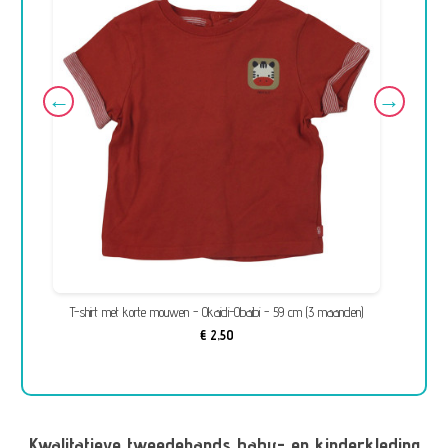
T-shirt met korte mouwen - Okaidi-Obaibi - 59 cm (3 maanden)
€ 2,50
Kwalitatieve tweedehands baby- en kinderkleding