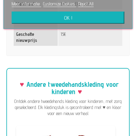
Meer informatie
Customize Cookies
Reject All
Materiaal
Katoen, Elastaan
Informatie
Kraag met drukknoop / button-
OK !
down
Geschatte
15€
nieuwprijs
Andere tweedehandskleding voor
kinderen
Ontdek andere tweedehands kleding voor kinderen, met zorg
geselecteerd. Elk kledingstuk is gecontroleerd met ♥ en klaar
voor een nieuw verhaal.