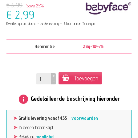
€ 3,99
Save 25%
€ 2,99
Kwaliteit gecontroleerd - Snelle levering - Retour binnen 15 dagen
Referentie
28g-10478
Toevoegen
info
Gedetailleerde beschrijving hieronder
➤
Gratis levering vanaf €55
–
voorwaarden
➤
15 dagen bedenktijd
➤
Bekijk de
maattabel