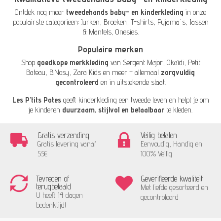
Ontdek nog meer
tweedehands baby- en kinderkleding
in onze
populairste categorieën:
Jurken
,
Broeken
,
T-shirts
,
Pyjama's
,
Jassen
& Mantels
,
Onesies
.
Populaire merken
Shop
goedkope merkkleding
van
Sergent Major
,
Okaïdi
,
Petit
Bateau
,
B.Nosy
,
Zara Kids
en meer – allemaal
zorgvuldig
gecontroleerd
en in uitstekende staat.
Les P’tits Potes
geeft kinderkleding een tweede leven en helpt je om
je kinderen
duurzaam, stijlvol en betaalbaar
te kleden.
Gratis verzending
Veilig betalen
Gratis levering vanaf
Eenvoudig, Handig en
55€
100% Veilig
Tevreden of
Geverifieerde kwaliteit
terugbetaald
Met liefde gesorteerd en
U heeft 14 dagen
gecontroleerd
bedenktijd!