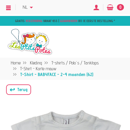
NL
0
GRATIS
VERZENDING
VANAF €55 |
GEAANBODEN
BIJ JE EERSTE BESTELLING
*
Home
Kleding
T-shirts / Polo's / Tanktops
T-Shirt - Korte mouw
T-Shirt - BABYFACE - 2-4 maanden (62)
↩
Terug