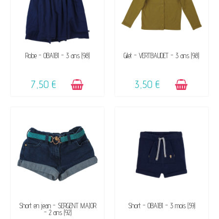
DISPONIBLE
DISPONIBLE
Robe - OBAÏBI - 3 ans (98)
Gilet - VERTBAUDET - 3 ans (98)
7,50 €
3,50 €
DISPONIBLE
DISPONIBLE
Short en jean - SERGENT MAJOR
Short - OBAÏBI - 3 mois (59)
- 2 ans (92)