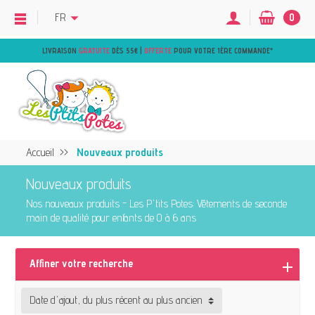
FR
0
LIVRAISON
GRATUITE
DÈS 55€ |
OFFERTE
POUR VOTRE 1ÈRE COMMANDE
*
Accueil
Nouveaux produits
Nouveaux produits
Nos nouveaux produits - Les P'tits Potes: Vêtements de seconde
main de qualité pour enfants de 0 à 6 ans
Affiner votre recherche
Date d'ajout, du plus récent au plus ancien