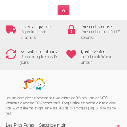
Livraison gratuite
Paiement sécurisé
A partir de 55€
Paiement en ligne 100%
d'achats
sécurisé
Satisfait ou remboursé
Qualité vérifiée
Retour accepté sous 15
Trié et contrôlé avec
jours
amour
Les plus belles pièces d'occasion pour vos enfants de 0-6 ans : plus de 6.000
vêtements d'occasion 100% comme neufs! Chaque article est contrôlé à la main avec
soin avant d'être mis en ligne sur le site. Plus de 300 marques jusqu'à -80% du prix
neuf.
Les Ptits Potes - Seconde main