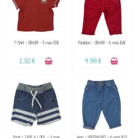
DISPONIBLE
DISPONIBLE
T-Shirt - OBAÏBI - 3 mois (59)
Pantalon - OBAÏBI - 6 mois (68)
2,50 €
4,99 €
DISPONIBLE
DISPONIBLE
Short - TAPE A L'OEIL - 3 mois
Jean - VERTBAUDET - 6 mois (67)