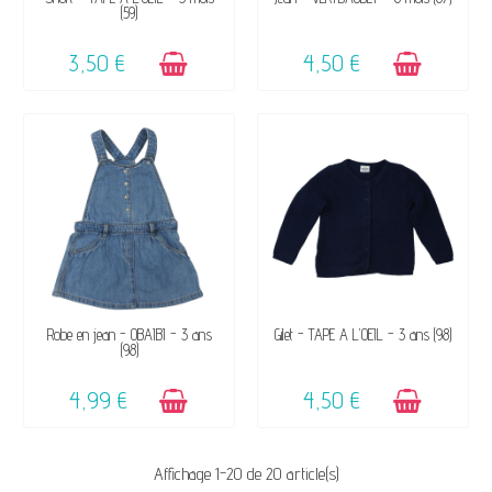
(59)
3,50 €
4,50 €
DISPONIBLE
DISPONIBLE
Robe en jean - OBAÏBI - 3 ans
Gilet - TAPE A L'OEIL - 3 ans (98)
(98)
4,99 €
4,50 €
Affichage 1-20 de 20 article(s)