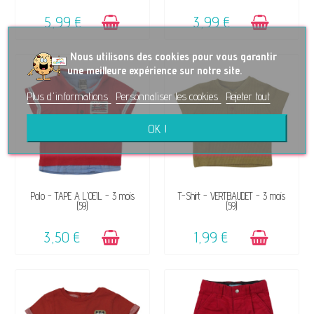
5,99 €
3,99 €
No
us utilisons des cookies pour vous garantir
une meilleure expérience sur notre site.
Plus d'informations
Personnaliser les cookies
Rejeter tout
OK !
DISPONIBLE
DISPONIBLE
Polo - TAPE A L'OEIL - 3 mois
T-Shirt - VERTBAUDET - 3 mois
(59)
(59)
3,50 €
1,99 €