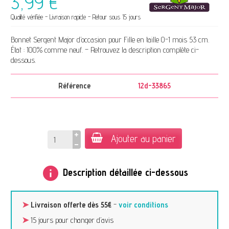
3,99 €
Qualité vérifiée - Livraison rapide - Retour sous 15 jours
Bonnet Sergent Major d’occasion pour Fille en taille 0-1 mois 53 cm.
État : 100% comme neuf. – Retrouvez la description complète ci-
dessous.
Référence
12d-33865
Ajouter au panier
info
Description détaillée ci-dessous
➤
Livraison offerte dès 55€
-
voir conditions
➤
15 jours pour changer d’avis