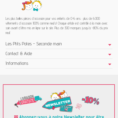
Les plus belles pièces d'occasion pour vos enfants de 0-6 ans : plus de 6.000
vêtements d'occasion 100% comme neufs! Chaque article est contrôlé à la main avec
soin avant d'être mis en ligne sur le site. Plus de 300 marques jusqu'à -80% du prix
neuf.
Les Ptits Potes - Seconde main
Contact & Aide
Informations
✉
Abonnez-vous à notre Newsletter pour être