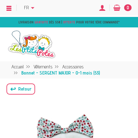
FR
0
LIVRAISON
GRATUITE
DÈS 55€ |
OFFERTE
POUR VOTRE 1ÈRE COMMANDE
*
Accueil
Vêtements
Accessoires
Bonnet - SERGENT MAJOR - 0-1 mois (53)
↩
Retour