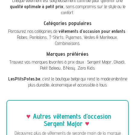
Chaque vêtement est soigneusement contrôlé pour garantir une
qualité optimale à petit prix
, sans compromis sur le style ou le
confort.
Catégories populaires
Parcourez nos catégories de
vêtements d'occasion pour enfants
:
Robes
,
Pantalons
,
T-Shirts
,
Pyjamas
,
Vestes & Manteaux
,
Combinaisons
.
Marques préférées
Trouvez vos marques favorites à prix doux :
Sergent Major
,
Okaïdi
,
Petit Bateau
,
B.Nosy
,
Zara Kids
.
LesPtitsPotes.be
, c’est la boutique belge qui rend la mode enfantine
plus durable, économique et accessible à tous.
Autres vêtements d’occasion
Sergent Major
Découvrez plus de vêtements de seconde main de la marque