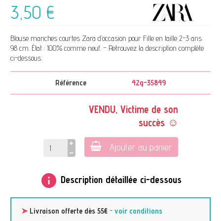
3,50 €
Blouse manches courtes Zara d’occasion pour Fille en taille 2-3 ans
98 cm. État : 100% comme neuf. – Retrouvez la description complète
ci-dessous.
Référence
42g-35849
VENDU, Victime de son
succès ☺
Ajouter au panier
info
Description détaillée ci-dessous
➤
Livraison offerte dès 55€
-
voir conditions