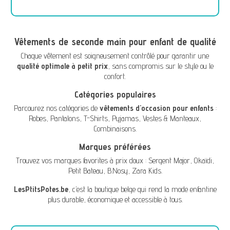
Vêtements de seconde main pour enfant de qualité
Chaque vêtement est soigneusement contrôlé pour garantir une
qualité optimale à petit prix
, sans compromis sur le style ou le
confort.
Catégories populaires
Parcourez nos catégories de
vêtements d'occasion pour enfants
:
Robes
,
Pantalons
,
T-Shirts
,
Pyjamas
,
Vestes & Manteaux
,
Combinaisons
.
Marques préférées
Trouvez vos marques favorites à prix doux :
Sergent Major
,
Okaïdi
,
Petit Bateau
,
B.Nosy
,
Zara Kids
.
LesPtitsPotes.be
, c’est la boutique belge qui rend la mode enfantine
plus durable, économique et accessible à tous.