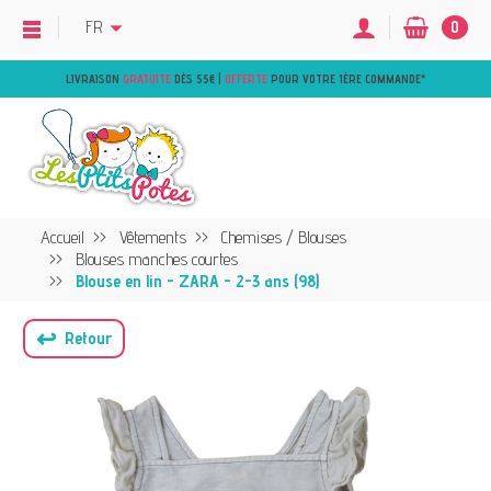
FR
0
LIVRAISON
GRATUITE
DÈS 55€ |
OFFERTE
POUR VOTRE 1ÈRE COMMANDE
*
Accueil
Vêtements
Chemises / Blouses
Blouses manches courtes
Blouse en lin - ZARA - 2-3 ans (98)
↩
Retour