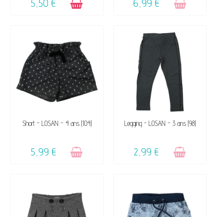
5,50 €
6,99 €
VENDU, VICTIME DE SON
VENDU, VICTIME DE SON
Short - LOSAN - 4 ans (104)
Legging - LOSAN - 3 ans (98)
SUCCÈS ☺
SUCCÈS ☺
5,99 €
2,99 €