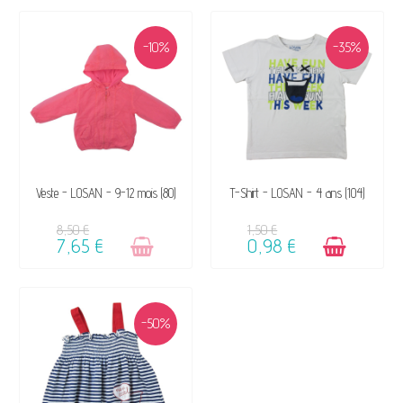
-10%
-35%
VENDU, VICTIME DE SON
DISPONIBLE
Veste - LOSAN - 9-12 mois (80)
T-Shirt - LOSAN - 4 ans (104)
SUCCÈS ☺
8,50 €
1,50 €
7,65 €
0,98 €
-50%