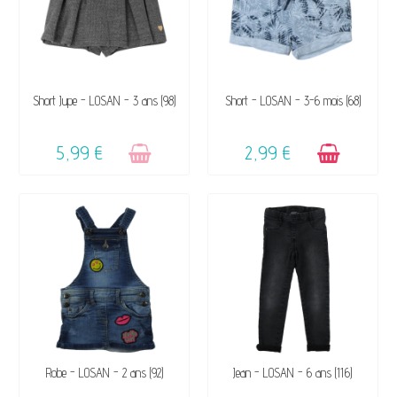
VENDU, VICTIME DE SON
DISPONIBLE
Short Jupe - LOSAN - 3 ans (98)
Short - LOSAN - 3-6 mois (68)
SUCCÈS ☺
5,99 €
2,99 €
DISPONIBLE
VENDU, VICTIME DE SON
Robe - LOSAN - 2 ans (92)
Jean - LOSAN - 6 ans (116)
SUCCÈS ☺