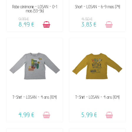
DISPONIBLE
VENDU, VICTIME DE SON
Robe cérémonie - LOSAN - 0-1
Short - LOSAN - 6-9 mois (74)
mois (53-56)
SUCCÈS ☺
9,99 €
4,50 €
8,49 €
3,83 €
VENDU, VICTIME DE SON
VENDU, VICTIME DE SON
T-Shirt - LOSAN - 4 ans (104)
T-Shirt - LOSAN - 4 ans (104)
SUCCÈS ☺
SUCCÈS ☺
4,99 €
5,99 €