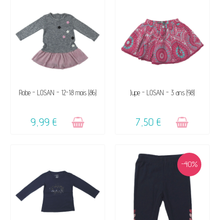
VENDU, VICTIME DE SON
VENDU, VICTIME DE SON
Robe - LOSAN - 12-18 mois (86)
Jupe - LOSAN - 3 ans (98)
SUCCÈS ☺
SUCCÈS ☺
9,99 €
7,50 €
-40%