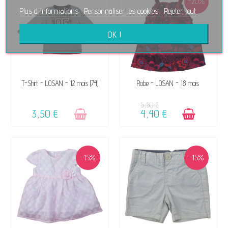
-20%
Plus d'informations
Personnaliser les cookies
Rejeter tout
OK !
VENDU, VICTIME DE SON
DISPONIBLE
T-Shirt - LOSAN - 12 mois (74)
Robe - LOSAN - 18 mois
SUCCÈS ☺
5,50 €
3,50 €
4,40 €
-15%
-15%