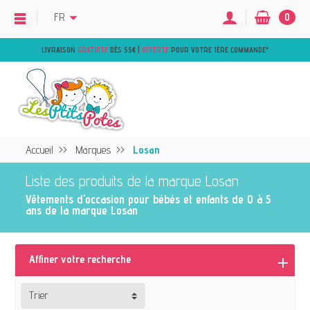
FR
0
LIVRAISON
GRATUITE
DÈS 55€ |
OFFERTE
POUR VOTRE 1ÈRE COMMANDE
*
Accueil
Marques
Losan
Liste des produits de la marque Losan
Vêtements d'occasion pour bébés et enfants de 0 à 5
ans de la marque Losan
Affiner votre recherche
Trier