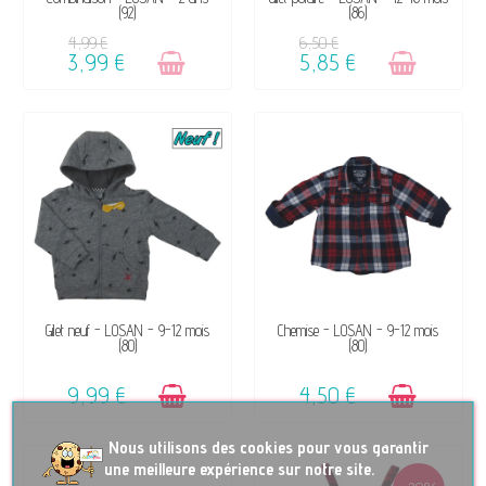
(92)
(86)
SUCCÈS ☺
SUCCÈS ☺
4,99 €
6,50 €
3,99 €
5,85 €
DISPONIBLE
DISPONIBLE
Gilet neuf - LOSAN - 9-12 mois
Chemise - LOSAN - 9-12 mois
(80)
(80)
9,99 €
4,50 €
No
us utilisons des cookies pour vous garantir
une meilleure expérience sur notre site.