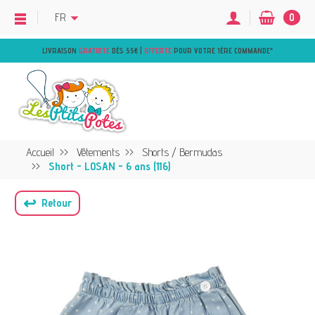
FR
0
LIVRAISON
GRATUITE
DÈS 55€ |
OFFERTE
POUR VOTRE 1ÈRE COMMANDE
*
Accueil
Vêtements
Shorts / Bermudas
Short - LOSAN - 6 ans (116)
↩
Retour