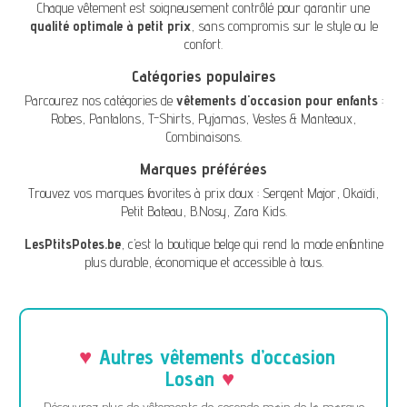
Chaque vêtement est soigneusement contrôlé pour garantir une
qualité optimale à petit prix
, sans compromis sur le style ou le
confort.
Catégories populaires
Parcourez nos catégories de
vêtements d'occasion pour enfants
:
Robes
,
Pantalons
,
T-Shirts
,
Pyjamas
,
Vestes & Manteaux
,
Combinaisons
.
Marques préférées
Trouvez vos marques favorites à prix doux :
Sergent Major
,
Okaïdi
,
Petit Bateau
,
B.Nosy
,
Zara Kids
.
LesPtitsPotes.be
, c’est la boutique belge qui rend la mode enfantine
plus durable, économique et accessible à tous.
Autres vêtements d’occasion
Losan