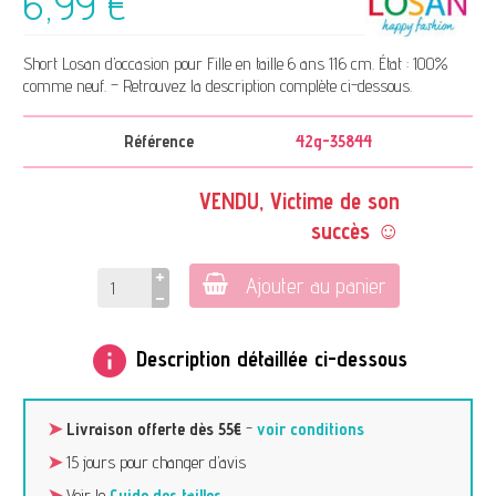
6,99 €
Short Losan d’occasion pour Fille en taille 6 ans 116 cm. État : 100%
comme neuf. – Retrouvez la description complète ci-dessous.
Référence
42g-35844
VENDU, Victime de son
succès ☺
Ajouter au panier
info
Description détaillée ci-dessous
➤
Livraison offerte dès 55€
-
voir conditions
➤
15 jours pour changer d’avis
➤
Voir le
Guide des tailles