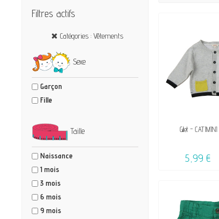
Filtres actifs
Catégories : Vêtements
Sexe
Garçon
Fille
DISPON
Gilet - CATIMINI
Taille
Naissance
5,99 €
1 mois
3 mois
6 mois
9 mois