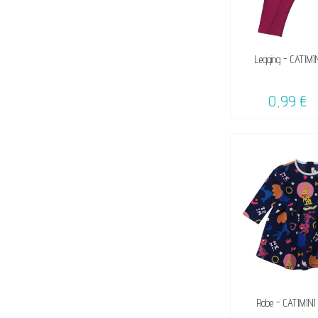
VENDU, VICTIME 
Legging - CATIMIN
☺
0,99 €
VENDU, VICTIME 
Robe - CATIMINI 
☺