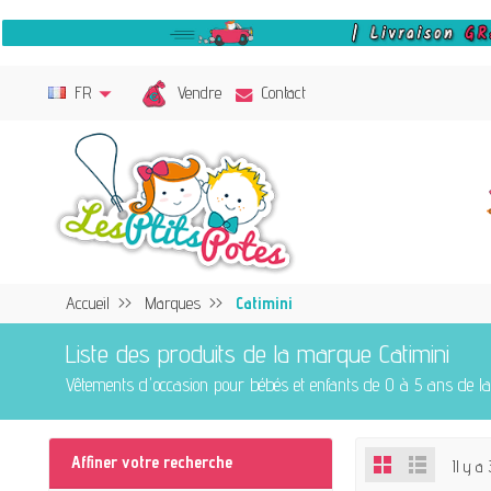
Vendre
FR
Contact
Accueil
Marques
Catimini
Liste des produits de la marque Catimini
Vêtements d'occasion pour bébés et enfants de 0 à 5 ans de 
Affiner votre recherche
Il y a