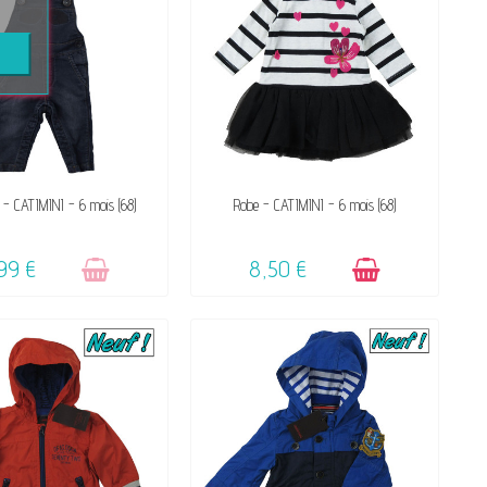
VICTIME DE SON SUCCÈS
DISPONIBLE
e - CATIMINI - 6 mois (68)
Robe - CATIMINI - 6 mois (68)
☺
99 €
8,50 €