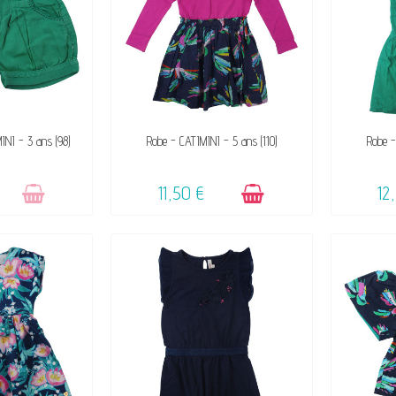
DE SON SUCCÈS
DISPONIBLE
MINI - 3 ans (98)
Robe - CATIMINI - 5 ans (110)
Robe -
11,50 €
12