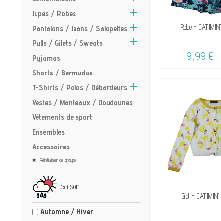

Jupes / Robes

DISPON
Robe - CATIMINI
Pantalons / Jeans / Salopettes

Pulls / Gilets / Sweats
9,99 €
Pyjamas
Shorts / Bermudas

T-Shirts / Polos / Débardeurs
Vestes / Manteaux / Doudounes
Vêtements de sport
Ensembles
Accessoires
Réinitialiser ce groupe
Saison
DISPON
Gilet - CATIMINI
Automne / Hiver