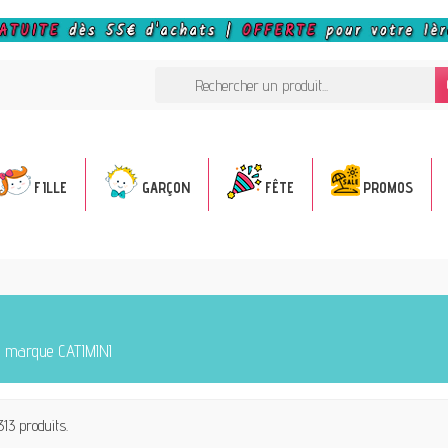
FILLE
GARÇON
FÊTE
PROMOS
la marque CATIMINI
 313 produits.