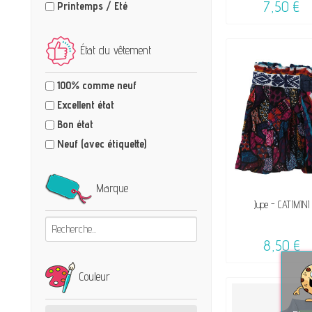
7,50 €
Printemps / Eté
État du vêtement
100% comme neuf
Excellent état
Bon état
Neuf (avec étiquette)
Marque
VENDU, VICTIME 
Jupe - CATIMINI 
☺
8,50 €
Couleur