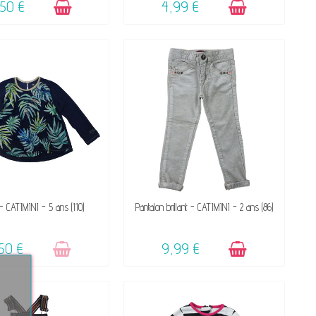
,50 €
4,99 €
VICTIME DE SON SUCCÈS
DISPONIBLE
 - CATIMINI - 5 ans (110)
Pantalon brillant - CATIMINI - 2 ans (86)
☺
50 €
9,99 €