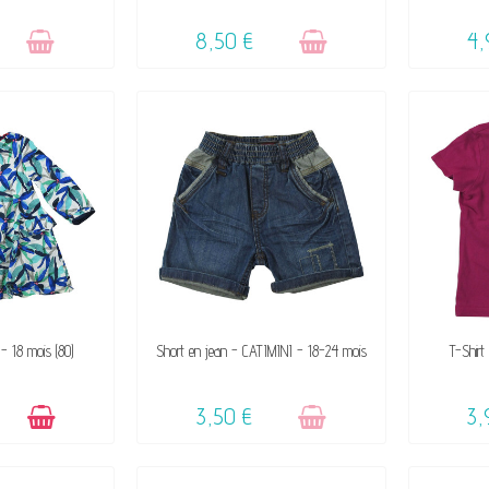
8,50 €
4,
IBLE
VENDU, VICTIME DE SON SUCCÈS
VENDU, 
- 18 mois (80)
Short en jean - CATIMINI - 18-24 mois
T-Shirt
☺
3,50 €
3,