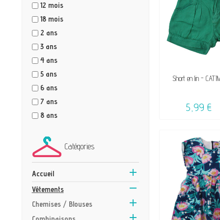
12 mois
18 mois
2 ans
3 ans
4 ans
5 ans
VENDU, VICTIME 
Short en lin - CATI
☺
6 ans
7 ans
5,99 €
8 ans
Catégories

Accueil

Vêtements

Chemises / Blouses

Combinaisons