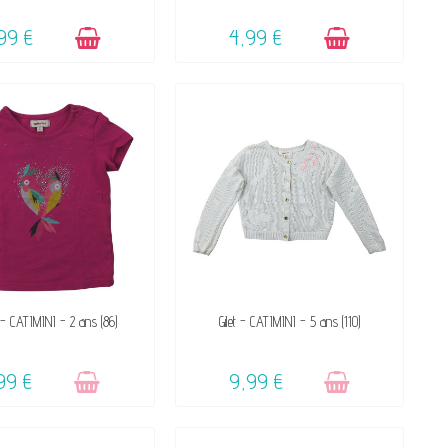
99 €
4,99 €
VICTIME DE SON SUCCÈS
VENDU, VICTIME DE SON SUCCÈS
 - CATIMINI - 2 ans (86)
Gilet - CATIMINI - 5 ans (110)
☺
☺
99 €
9,99 €