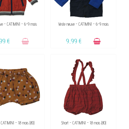
VICTIME DE SON SUCCÈS
DISPONIBLE
uve - CATIMINI - 6-9 mois
Veste neuve - CATIMINI - 6-9 mois
☺
99 €
9,99 €
DISPONIBLE
DISPONIBLE
 CATIMINI - 18 mois (80)
Short - CATIMINI - 18 mois (80)