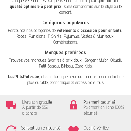
Chaque vêtement est soigneusement contrôlé pour garantir une
qualité optimale à petit prix
, sans compromis sur le style ou le
confort.
Catégories populaires
Parcourez nos catégories de
vêtements d'occasion pour enfants
:
Robes
,
Pantalons
,
T-Shirts
,
Pyjamas
,
Vestes & Manteaux
,
Combinaisons
.
Marques préférées
Trouvez vos marques favorites à prix doux :
Sergent Major
,
Okaïdi
,
Petit Bateau
,
B.Nosy
,
Zara Kids
.
LesPtitsPotes.be
, c’est la boutique belge qui rend la mode enfantine
plus durable, économique et accessible à tous.
Livraison gratuite
Paiement sécurisé
A partir de 55€
Paiement en ligne 100%
d'achats
sécurisé
Satisfait ou remboursé
Qualité vérifiée