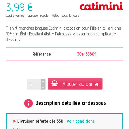
3,99 €
Qualité vérifiée - Livraison rapide - Retour sous 15 jours
T-shirt manches longues Catimini d’occasion pour Fille en taille 4 ans
104 cm. État : Excellent état. – Retrouvez la description complète ci-
dessous.
Référence
30e-35804
Ajouter au panier
info
Description détaillée ci-dessous
➤
Livraison offerte dès 55€
-
voir conditions