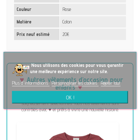
Couleur
Rose
Matière
Coton
Prix neuf estimé
20€
No
us utilisons des cookies pour vous garantir
une meilleure expérience sur notre site.
Autres vêtements d’occasion pour
Plus d'informations
Personnaliser les cookies
Rejeter tout
enfants
OK !
Découvrez d’autres articles de seconde main pour enfants
soigneusement sélectionnés. Tous nos vêtements sont
contrôlés avec ♥ et prêts à vivre une nouvelle histoire.