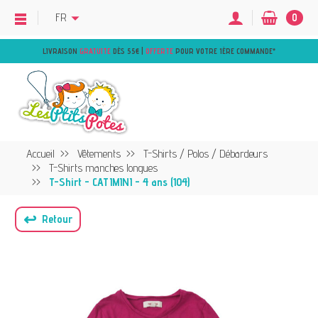
FR
0
LIVRAISON
GRATUITE
DÈS 55€ |
OFFERTE
POUR VOTRE 1ÈRE COMMANDE
*
Accueil
Vêtements
T-Shirts / Polos / Débardeurs
T-Shirts manches longues
T-Shirt - CATIMINI - 4 ans (104)
↩
Retour