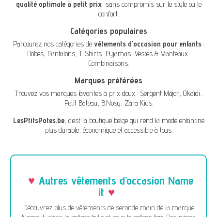
qualité optimale à petit prix
, sans compromis sur le style ou le
confort.
Catégories populaires
Parcourez nos catégories de
vêtements d'occasion pour enfants
:
Robes
,
Pantalons
,
T-Shirts
,
Pyjamas
,
Vestes & Manteaux
,
Combinaisons
.
Marques préférées
Trouvez vos marques favorites à prix doux :
Sergent Major
,
Okaïdi
,
Petit Bateau
,
B.Nosy
,
Zara Kids
.
LesPtitsPotes.be
, c’est la boutique belge qui rend la mode enfantine
plus durable, économique et accessible à tous.
Autres vêtements d’occasion Name
it
Découvrez plus de vêtements de seconde main de la marque