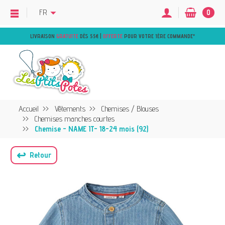
FR
0
LIVRAISON
GRATUITE
DÈS 55€ |
OFFERTE
POUR VOTRE 1ÈRE COMMANDE
*
Accueil
Vêtements
Chemises / Blouses
Chemises manches courtes
Chemise - NAME IT- 18-24 mois (92)
↩
Retour