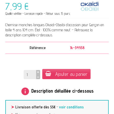
7,99 €
Qualité vérifiée - Livraison rapide - Retour sous 15 jours
Chemise manches longues Okaidi-Obaibi d’occasion pour Garçon en
taille 4 ans 104 cm. État : 100% comme neuf. – Retrouvez la
description complète ci-dessous.
Référence
1k-34938
Ajouter au panier
info
Description détaillée ci-dessous
➤
Livraison offerte dès 55€
-
voir conditions