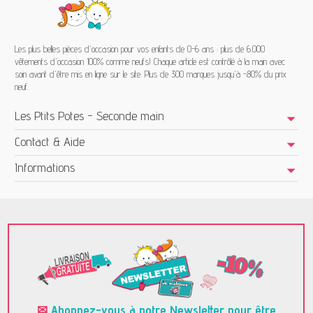
Les plus belles pièces d'occasion pour vos enfants de 0-6 ans : plus de 6.000
vêtements d'occasion 100% comme neufs! Chaque article est contrôlé à la main avec
soin avant d'être mis en ligne sur le site. Plus de 300 marques jusqu'à -80% du prix
neuf.
Les Ptits Potes - Seconde main
Contact & Aide
Informations
✉
Abonnez-vous à notre Newsletter pour être