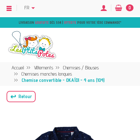
FR
0
LIVRAISON
GRATUITE
DÈS 55€ |
OFFERTE
POUR VOTRE 1ÈRE COMMANDE
*
Accueil
Vêtements
Chemises / Blouses
Chemises manches longues
Chemise convertible - OKAÏDI - 4 ans (104)
↩
Retour