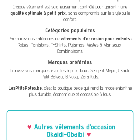
Chaque vêtement est soigneusement contrôlé pour garantir une
qualité optimale à petit prix
, sans compromis sur le style ou le
confort.
Catégories populaires
Parcourez nos catégories de
vêtements d'occasion pour enfants
:
Robes
,
Pantalons
,
T-Shirts
,
Pyjamas
,
Vestes & Manteaux
,
Combinaisons
.
Marques préférées
Trouvez vos marques favorites à prix doux :
Sergent Major
,
Okaïdi
,
Petit Bateau
,
B.Nosy
,
Zara Kids
.
LesPtitsPotes.be
, c’est la boutique belge qui rend la mode enfantine
plus durable, économique et accessible à tous.
Autres vêtements d’occasion
Okaidi-Obaibi