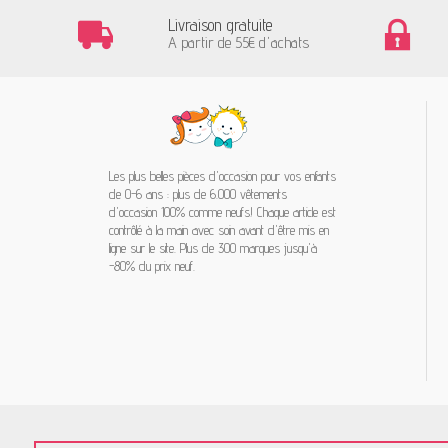
Livraison gratuite
A partir de 55€ d'achats
Les plus belles pièces d'occasion pour vos enfants
de 0-6 ans : plus de 6.000 vêtements
d'occasion 100% comme neufs! Chaque article est
contrôlé à la main avec soin avant d'être mis en
ligne sur le site. Plus de 300 marques jusqu'à
-80% du prix neuf.