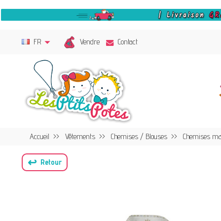
Vendre
FR
Contact
Accueil
Vêtements
Chemises / Blouses
Chemises ma
↩
Retour