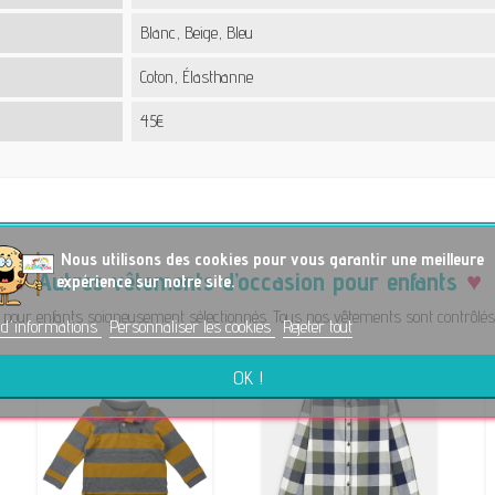
Blanc, Beige, Bleu
Coton, Élasthanne
45€
No
us utilisons des cookies pour vous garantir une meilleure
Autres vêtements d’occasion pour enfants
expérience sur notre site.
pour enfants soigneusement sélectionnés. Tous nos vêtements sont contrôlés a
 d'informations
Personnaliser les cookies
Rejeter tout
OK !