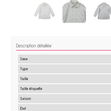
Description détaillée
Sexe
Type
Taille
Taille étiquette
Saison
État