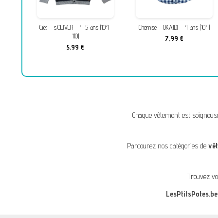
 4 ans
Gilet - s.OLIVER - 4-5 ans (104-
Chemise - OKAÏDI - 4 ans (104)
110)
7,99 €
5,99 €
Chaque vêtement est soigneus
Parcourez nos catégories de
vê
Trouvez vo
LesPtitsPotes.be