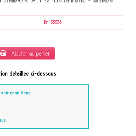
en taille 4 ans 104 cm. État : 100% comme neuf. – Retrouvez la
11n-35538
Ajouter au panier
ion détaillée ci-dessous
-
voir conditions
ous