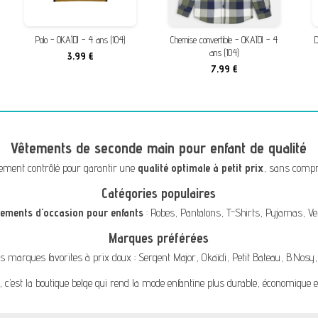
Polo - OKAÏDI - 4 ans (104)
Chemise convertible - OKAÏDI - 4
ans (104)
3,99 €
7,99 €
Vêtements de seconde main pour enfant de qualité
ement contrôlé pour garantir une
qualité optimale à petit prix
, sans compro
Catégories populaires
tements d'occasion pour enfants
:
Robes
,
Pantalons
,
T-Shirts
,
Pyjamas
,
Ve
Marques préférées
s marques favorites à prix doux :
Sergent Major
,
Okaïdi
,
Petit Bateau
,
B.Nosy
, c’est la boutique belge qui rend la mode enfantine plus durable, économique e