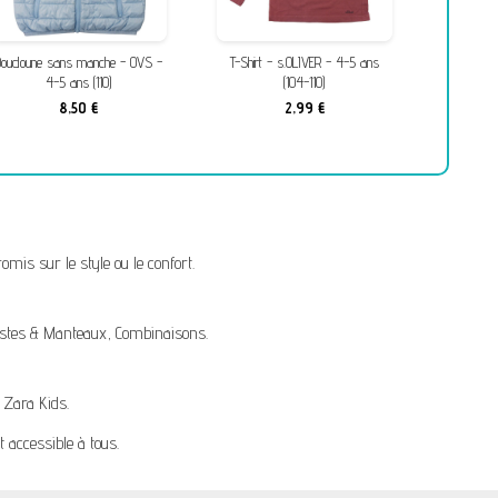
Doudoune sans manche - OVS -
T-Shirt - s.OLIVER - 4-5 ans
T-Shirt 
4-5 ans (110)
(104-110)
8,50 €
2,99 €
mis sur le style ou le confort.
stes & Manteaux
,
Combinaisons
.
,
Zara Kids
.
t accessible à tous.