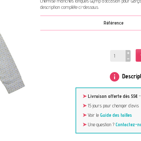
Chemise manches longues Gymp d’occasion pour Garçon 
description complète ci-dessous.
Référence
info
Descript
➤
Livraison offerte dès 55€
➤
15 jours pour changer d’avis
➤
Voir le
Guide des tailles
➤
Une question ?
Contactez-n