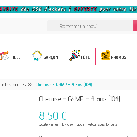
FILLE
GARÇON
FÊTE
PROMOS
nches longues
Chemise - GYMP - 4 ans (104)
Chemise - GYMP - 4 ans (104)
8,50 €
Qualité vérifiée - Livraison rapide - Retour sous 15 jours