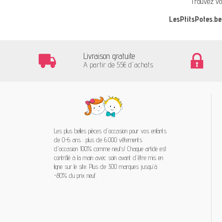
Trouvez vo
LesPtitsPotes.be
Livraison gratuite
A partir de 55€ d'achats
Les plus belles pièces d'occasion pour vos enfants
de 0-6 ans : plus de 6.000 vêtements
d'occasion 100% comme neufs! Chaque article est
contrôlé à la main avec soin avant d'être mis en
ligne sur le site. Plus de 300 marques jusqu'à
-80% du prix neuf.