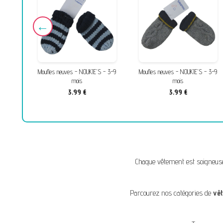
 - 3-9
Moufles neuves - NOUKIE'S - 3-9
Moufles neuves - NOUKIE'S - 3-9
mois
mois
3,99 €
3,99 €
Chaque vêtement est soigneus
Parcourez nos catégories de
vê