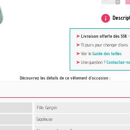
info
Descript
➤
Livraison offerte dès 55€
➤
15 jours pour changer d’avis
➤
Voir le
Guide des tailles
➤
Une question ?
Contactez-n
Découvrez les détails de ce vêtement d’occasion :
Fille, Garçon
Gigoteuse