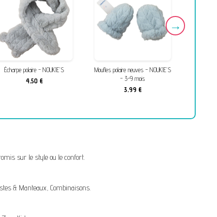
Écharpe polaire - NOUKIE'S
Moufles polaire neuves - NOUKIE'S
Bonnet 
- 3-9 mois
4,50 €
3,99 €
mis sur le style ou le confort.
stes & Manteaux
,
Combinaisons
.