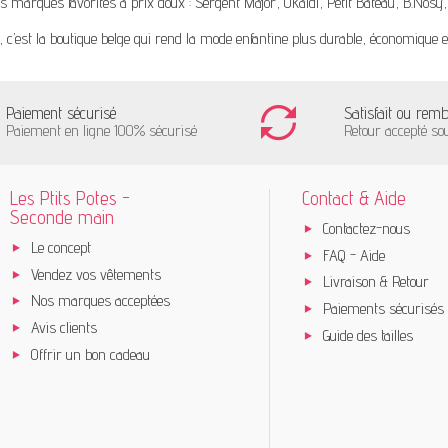
s marques favorites à prix doux :
Sergent Major
,
Okaïdi
,
Petit Bateau
,
B.Nosy
, c’est la boutique belge qui rend la mode enfantine plus durable, économique e
Paiement sécurisé
Satisfait ou rem
Paiement en ligne 100% sécurisé
Retour accepté so
Les Ptits Potes -
Contact & Aide
Seconde main
Contactez-nous
Le concept
FAQ - Aide
Vendez vos vêtements
Livraison & Retour
Nos marques acceptées
Paiements sécurisés
Avis clients
Guide des tailles
Offrir un bon cadeau