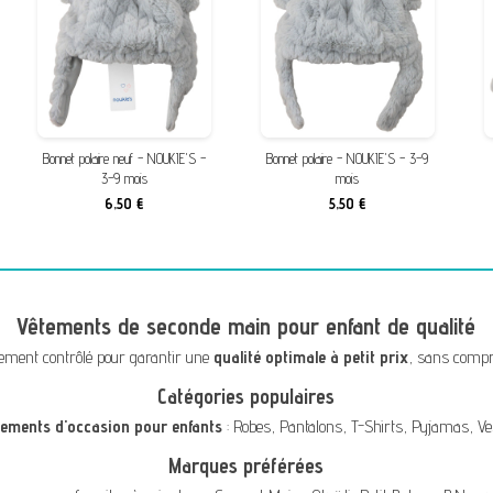
Bonnet polaire neuf - NOUKIE'S -
Bonnet polaire - NOUKIE'S - 3-9
3-9 mois
mois
6,50 €
5,50 €
Vêtements de seconde main pour enfant de qualité
ement contrôlé pour garantir une
qualité optimale à petit prix
, sans compro
Catégories populaires
tements d'occasion pour enfants
:
Robes
,
Pantalons
,
T-Shirts
,
Pyjamas
,
Ve
Marques préférées