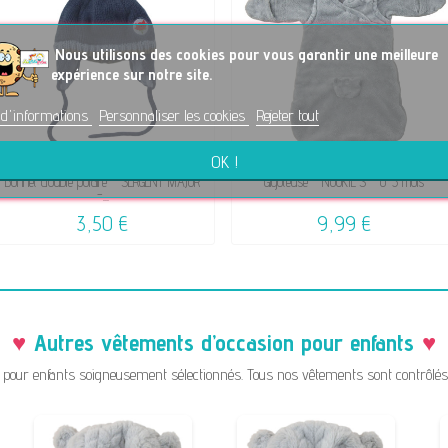
No
us utilisons des cookies pour vous garantir une meilleure
expérience sur notre site.
 d'informations
Personnaliser les cookies
Rejeter tout
OK !
Bonnet doublé polaire - SERGENT MAJOR
Gigoteuse - NOUKIE'S - 0-3 mois
-...
3,50 €
9,99 €
Autres vêtements d’occasion pour enfants
pour enfants soigneusement sélectionnés. Tous nos vêtements sont contrôlés a