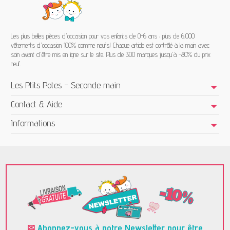
Les plus belles pièces d'occasion pour vos enfants de 0-6 ans : plus de 6.000
vêtements d'occasion 100% comme neufs! Chaque article est contrôlé à la main avec
soin avant d'être mis en ligne sur le site. Plus de 300 marques jusqu'à -80% du prix
neuf.
Les Ptits Potes - Seconde main
Contact & Aide
Informations
✉
Abonnez-vous à notre Newsletter pour être