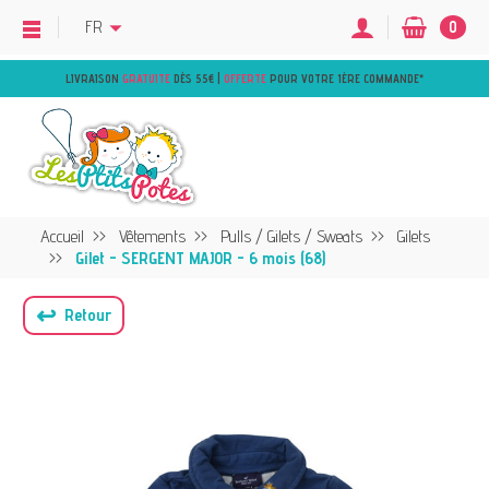
FR
0
LIVRAISON
GRATUITE
DÈS 55€ |
OFFERTE
POUR VOTRE 1ÈRE COMMANDE
*
Accueil
Vêtements
Pulls / Gilets / Sweats
Gilets
Gilet - SERGENT MAJOR - 6 mois (68)
↩
Retour