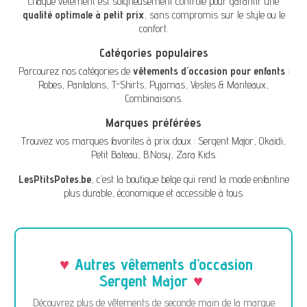
Chaque vêtement est soigneusement contrôlé pour garantir une
qualité optimale à petit prix
, sans compromis sur le style ou le
confort.
Catégories populaires
Parcourez nos catégories de
vêtements d'occasion pour enfants
:
Robes
,
Pantalons
,
T-Shirts
,
Pyjamas
,
Vestes & Manteaux
,
Combinaisons
.
Marques préférées
Trouvez vos marques favorites à prix doux :
Sergent Major
,
Okaïdi
,
Petit Bateau
,
B.Nosy
,
Zara Kids
.
LesPtitsPotes.be
, c’est la boutique belge qui rend la mode enfantine
plus durable, économique et accessible à tous.
Autres vêtements d’occasion
Sergent Major
Découvrez plus de vêtements de seconde main de la marque