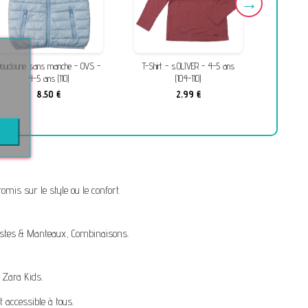
une sans manche - OVS -
T-Shirt - s.OLIVER - 4-5 ans
T-Shirt - s.
4-5 ans (110)
(104-110)
(10
8,50 €
2,99 €
2,
mis sur le style ou le confort.
stes & Manteaux
,
Combinaisons
.
,
Zara Kids
.
t accessible à tous.