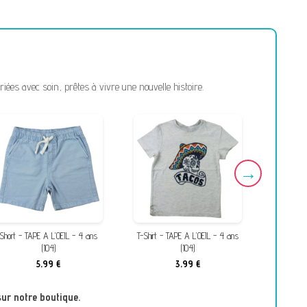
ées avec soin, prêtes à vivre une nouvelle histoire.
Short - TAPE A L'OEIL - 4 ans
T-Shirt - TAPE A L'OEIL - 4 ans
T-Shirt -
(104)
(104)
5,99 €
3,99 €
sur notre boutique.