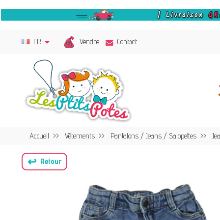
Vendre
FR
Contact
Accueil
Vêtements
Pantalons / Jeans / Salopettes
Je
↩
Retour