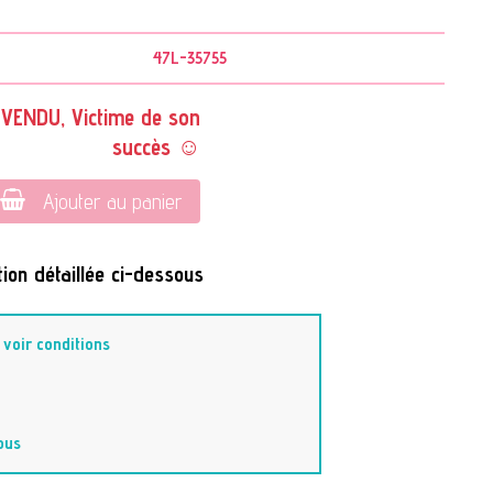
47L-35755
VENDU, Victime de son
succès ☺
Ajouter au panier
ion détaillée ci-dessous
-
voir conditions
ous