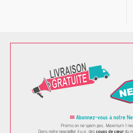
✉
Abonnez-vous à notre News
Promis on ne spam pas... Maximum 1 news
Dans notre newsletter il y a : des
coups de cœur
du m