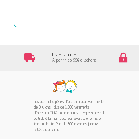
Livraison gratuite
A partir de 55€ d'achats
Les plus belles pièces d'occasion pour vos enfants
de 0-6 ans : plus de 6.000 vêtements
d'occasion 100% comme neufs! Chaque article est
contrôlé à la main avec soin avant d'être mis en
ligne sur le site. Plus de 300 marques jusqu'à
-80% du prix neuf.