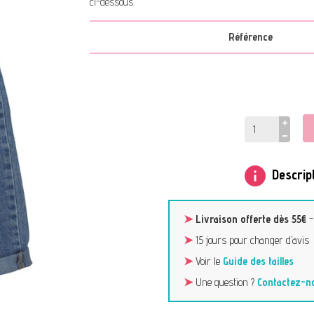
ci-dessous.
Référence
info
Descript
➤
Livraison offerte dès 55€
➤
15 jours pour changer d’avis
➤
Voir le
Guide des tailles
➤
Une question ?
Contactez-n