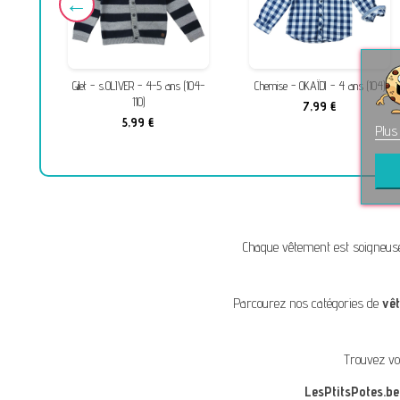
ns
Gilet - s.OLIVER - 4-5 ans (104-
Chemise - OKAÏDI - 4 ans (104)
110)
7,99 €
5,99 €
Plus
Chaque vêtement est soigneus
Parcourez nos catégories de
vê
Trouvez vo
LesPtitsPotes.be