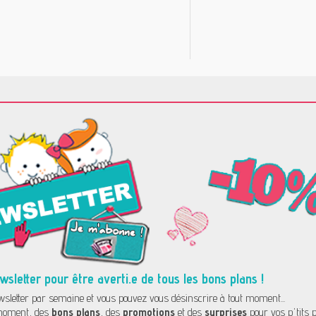
letter pour être averti.e de tous les bons plans !
letter par semaine et vous pouvez vous désinscrire à tout moment...
oment, des
bons plans
, des
promotions
et des
surprises
pour vos p'tits p