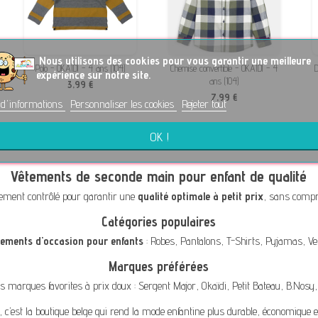
No
us utilisons des cookies pour vous garantir une meilleure
Polo - OKAÏDI - 4 ans (104)
Chemise convertible - OKAÏDI - 4
Doudo
expérience sur notre site.
ans (104)
3,99 €
7,99 €
 d'informations
Personnaliser les cookies
Rejeter tout
OK !
Vêtements de seconde main pour enfant de qualité
ement contrôlé pour garantir une
qualité optimale à petit prix
, sans compro
Catégories populaires
tements d'occasion pour enfants
:
Robes
,
Pantalons
,
T-Shirts
,
Pyjamas
,
Ve
Marques préférées
s marques favorites à prix doux :
Sergent Major
,
Okaïdi
,
Petit Bateau
,
B.Nosy
, c’est la boutique belge qui rend la mode enfantine plus durable, économique e