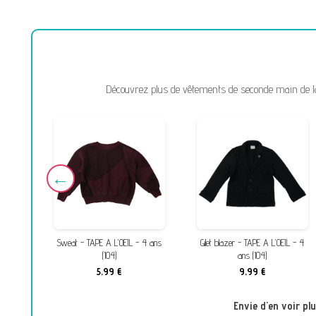
Découvrez plus de vêtements de seconde main de la m
L - 4
Sweat - TAPE A L'OEIL - 4 ans
Gilet blazer - TAPE A L'OEIL - 4
(104)
ans (104)
5,99 €
9,99 €
Envie d'en voir pl