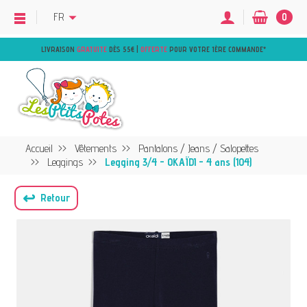
FR
0
LIVRAISON
GRATUITE
DÈS 55€ |
OFFERTE
POUR VOTRE 1ÈRE COMMANDE
*
Accueil
Vêtements
Pantalons / Jeans / Salopettes
Leggings
Legging 3/4 - OKAÏDI - 4 ans (104)
↩
Retour