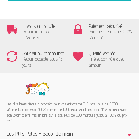
Livraison gratuite
Paiement sécurisé
A partir de 55€
Paiement en ligne 100%
d'achats
sécurisé
Satisfait ou remboursé
Qualité vérifiée
Retour accepté sous 15
Trié et contrôlé avec
jours
amour
Les plus belles pièces d'occasion pour vos enfants de 0-6 ans : plus de 6.000
vêtements d'occasion 100% comme neufs! Chaque article est contrôlé à la main avec
soin avant d'être mis en ligne sur le site. Plus de 300 marques jusqu'à -80% du prix
neuf.
Les Ptits Potes - Seconde main