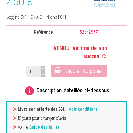
2,50 €
Legging 3/4 - OKAÏDI - 4 ans (104)
Référence
32c-29771
VENDU, Victime de son
succès ☺
Ajouter au panier
info
Description détaillée ci-dessous
➤
Livraison offerte dès 55€
-
voir conditions
➤
15 jours pour changer d’avis
➤
Voir le
Guide des tailles