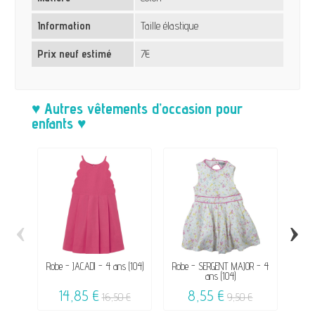
Information
Taille élastique
Prix neuf estimé
7€
♥ Autres vêtements d’occasion pour
enfants ♥
‹
›
Robe - JACADI - 4 ans (104)
Robe - SERGENT MAJOR - 4
Jup
ans (104)
14,85 €
8,55 €
16,50 €
9,50 €