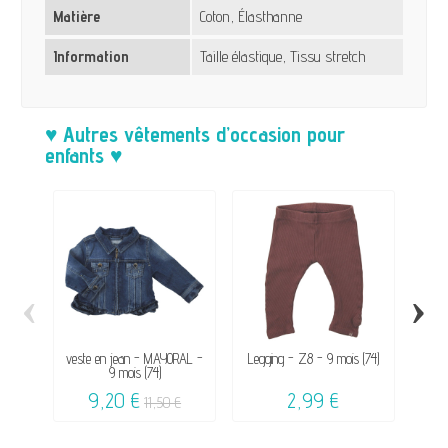
Matière
Coton, Élasthanne
Information
Taille élastique, Tissu stretch
♥ Autres vêtements d’occasion pour
enfants ♥
‹
›
veste en jean - MAYORAL -
Legging - Z8 - 9 mois (74)
Rob
9 mois (74)
9,20 €
2,99 €
11,50 €