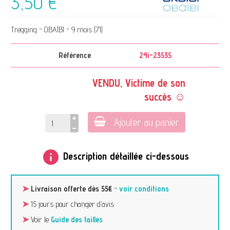
3,50 €
Tregging - OBAÏBI - 9 mois (71)
Référence
24i-23535
VENDU, Victime de son
succès ☺
Ajouter au panier
info
Description détaillée ci-dessous
➤
Livraison offerte dès 55€
-
voir conditions
➤
15 jours pour changer d’avis
➤
Voir le
Guide des tailles