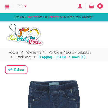
FR
0
LIVRAISON
GRATUITE
DÈS 55€ |
OFFERTE
POUR VOTRE 1ÈRE COMMANDE
*
Accueil
Vêtements
Pantalons / Jeans / Salopettes
Pantalons
Tregging - OBAÏBI - 9 mois (71)
↩
Retour