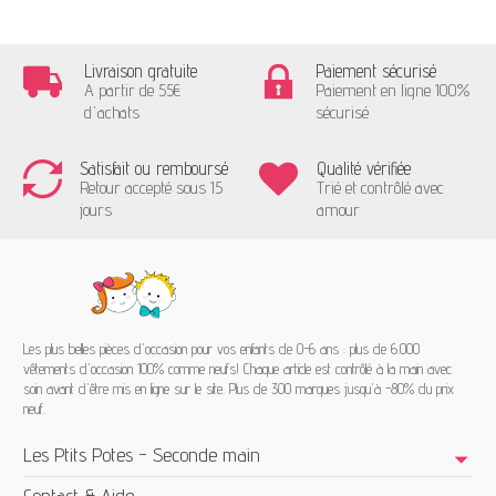
Livraison gratuite
Paiement sécurisé
A partir de 55€
Paiement en ligne 100%
d'achats
sécurisé
Satisfait ou remboursé
Qualité vérifiée
Retour accepté sous 15
Trié et contrôlé avec
jours
amour
Les plus belles pièces d'occasion pour vos enfants de 0-6 ans : plus de 6.000
vêtements d'occasion 100% comme neufs! Chaque article est contrôlé à la main avec
soin avant d'être mis en ligne sur le site. Plus de 300 marques jusqu'à -80% du prix
neuf.
Les Ptits Potes - Seconde main
Contact & Aide