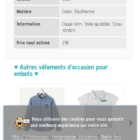
Matière
Coton, Élasthanne
Information
Coupe slim, Taille ajustable, Tissu
stretch
Prix neuf estimé
25€
♥ Autres vêtements d’occasion pour
enfants ♥
‹
›
No
us utilisons des cookies pour vous garantir
une meilleure expérience sur notre site.
Plus d'informations
Personnaliser les cookies
Rejeter tout
Chemise - TAPE A L'OEIL - 5
Polo - NAME IT - 5 ans (110)
Gile