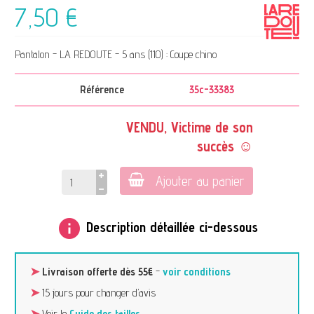
7,50 €
Pantalon - LA REDOUTE - 5 ans (110) : Coupe chino
Référence
35c-33383
VENDU, Victime de son
succès ☺
Ajouter au panier
info
Description détaillée ci-dessous
➤
Livraison offerte dès 55€
-
voir conditions
➤
15 jours pour changer d’avis
➤
Voir le
Guide des tailles