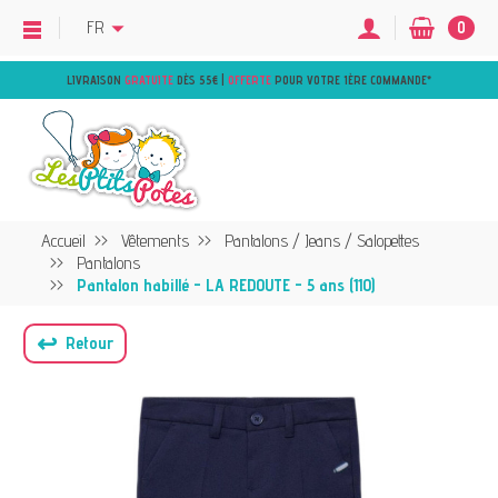
FR
0
LIVRAISON
GRATUITE
DÈS 55€ |
OFFERTE
POUR VOTRE 1ÈRE COMMANDE
*
Accueil
Vêtements
Pantalons / Jeans / Salopettes
Pantalons
Pantalon habillé - LA REDOUTE - 5 ans (110)
↩
Retour