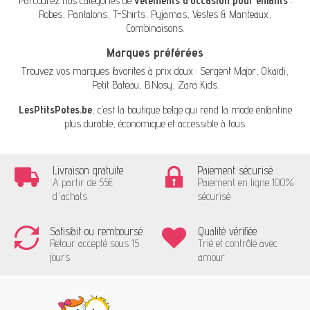
Parcourez nos catégories de
vêtements d'occasion pour enfants
:
Robes
,
Pantalons
,
T-Shirts
,
Pyjamas
,
Vestes & Manteaux
,
Combinaisons
.
Marques préférées
Trouvez vos marques favorites à prix doux :
Sergent Major
,
Okaïdi
,
Petit Bateau
,
B.Nosy
,
Zara Kids
.
LesPtitsPotes.be
, c’est la boutique belge qui rend la mode enfantine
plus durable, économique et accessible à tous.
Livraison gratuite
Paiement sécurisé
A partir de 55€
Paiement en ligne 100%
d'achats
sécurisé
Satisfait ou remboursé
Qualité vérifiée
Retour accepté sous 15
Trié et contrôlé avec
jours
amour