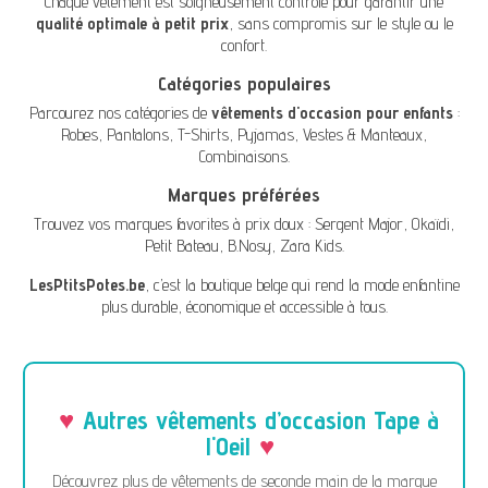
Chaque vêtement est soigneusement contrôlé pour garantir une
qualité optimale à petit prix
, sans compromis sur le style ou le
confort.
Catégories populaires
Parcourez nos catégories de
vêtements d'occasion pour enfants
:
Robes
,
Pantalons
,
T-Shirts
,
Pyjamas
,
Vestes & Manteaux
,
Combinaisons
.
Marques préférées
Trouvez vos marques favorites à prix doux :
Sergent Major
,
Okaïdi
,
Petit Bateau
,
B.Nosy
,
Zara Kids
.
LesPtitsPotes.be
, c’est la boutique belge qui rend la mode enfantine
plus durable, économique et accessible à tous.
Autres vêtements d’occasion Tape à
l'Oeil
Découvrez plus de vêtements de seconde main de la marque