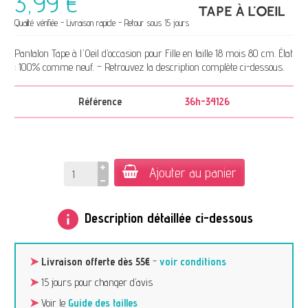
3,99 €
Qualité vérifiée - Livraison rapide - Retour sous 15 jours
Pantalon Tape à l'Oeil d’occasion pour Fille en taille 18 mois 80 cm. État
: 100% comme neuf. – Retrouvez la description complète ci-dessous.
Référence
36h-34126
Ajouter au panier
info
Description détaillée ci-dessous
➤
Livraison offerte dès 55€
-
voir conditions
➤
15 jours pour changer d’avis
➤
Voir le
Guide des tailles