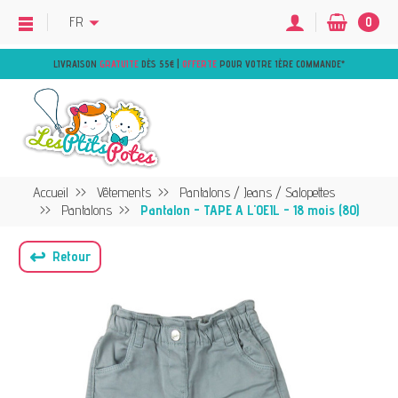
FR
0
LIVRAISON
GRATUITE
DÈS 55€ |
OFFERTE
POUR VOTRE 1ÈRE COMMANDE
*
Accueil
Vêtements
Pantalons / Jeans / Salopettes
Pantalons
Pantalon - TAPE A L'OEIL - 18 mois (80)
↩
Retour