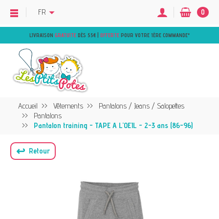
FR
0
LIVRAISON
GRATUITE
DÈS 55€ |
OFFERTE
POUR VOTRE 1ÈRE COMMANDE
*
Accueil
Vêtements
Pantalons / Jeans / Salopettes
Pantalons
Pantalon training - TAPE A L'OEIL - 2-3 ans (86-96)
↩
Retour