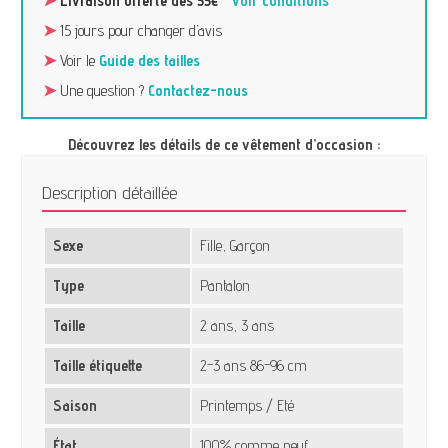
➤
Livraison offerte dès 55€
-
voir conditions
➤
15 jours pour changer d’avis
➤
Voir le
Guide des tailles
➤
Une question ?
Contactez-nous
Découvrez les détails de ce vêtement d’occasion :
Description détaillée
Sexe
Fille, Garçon
Type
Pantalon
Taille
2 ans, 3 ans
Taille étiquette
2-3 ans 86-96 cm
Saison
Printemps / Eté
État
100% comme neuf