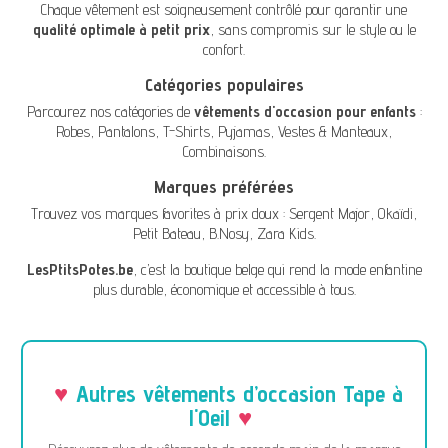
Chaque vêtement est soigneusement contrôlé pour garantir une
qualité optimale à petit prix
, sans compromis sur le style ou le
confort.
Catégories populaires
Parcourez nos catégories de
vêtements d'occasion pour enfants
:
Robes
,
Pantalons
,
T-Shirts
,
Pyjamas
,
Vestes & Manteaux
,
Combinaisons
.
Marques préférées
Trouvez vos marques favorites à prix doux :
Sergent Major
,
Okaïdi
,
Petit Bateau
,
B.Nosy
,
Zara Kids
.
LesPtitsPotes.be
, c’est la boutique belge qui rend la mode enfantine
plus durable, économique et accessible à tous.
Autres vêtements d’occasion Tape à
l'Oeil