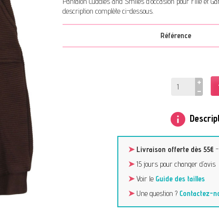
Pantalon Cuddles and Smiles d’occasion pour Fille et Ga
description complète ci-dessous.
Référence
info
Descript
➤
Livraison offerte dès 55€
➤
15 jours pour changer d’avis
➤
Voir le
Guide des tailles
➤
Une question ?
Contactez-n