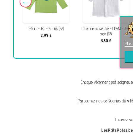
 mois
T-Shirt - JBC - 6 mois (68)
Chemise convertible - DPAM - 3-6
mois (68)
2,99 €
5,50 €
Plus
Chaque vêtement est soigneus
Parcourez nos catégories de
vê
Trouvez vo
LesPtitsPotes.be