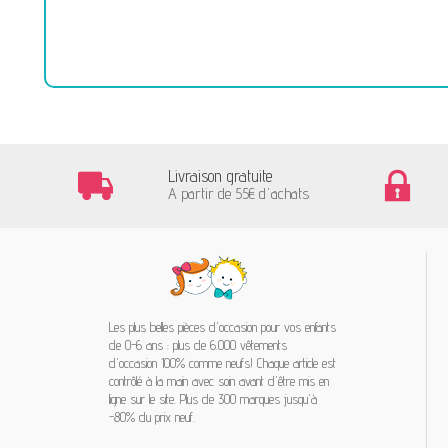
Livraison gratuite
A partir de 55€ d'achats
Les plus belles pièces d'occasion pour vos enfants
de 0-6 ans : plus de 6.000 vêtements
d'occasion 100% comme neufs! Chaque article est
contrôlé à la main avec soin avant d'être mis en
ligne sur le site. Plus de 300 marques jusqu'à
-80% du prix neuf.