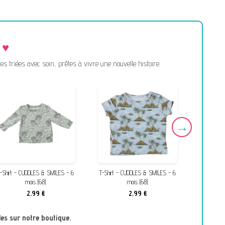
triées avec soin, prêtes à vivre une nouvelle histoire.
-Shirt - CUDDLES & SMILES - 6
T-Shirt - CUDDLES & SMILES - 6
Ensemble 
mois (68)
mois (68)
& SMILE
2,99 €
2,99 €
es sur notre boutique.