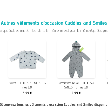
Autres vêtements d’occasion Cuddles and Smiles
ue Cuddles and Smiles, dans la même taille et pour le même âge. Des pièces 
Sweat - CUDDLES & SMILES - 6
Combinaison neuve - CUDDLES &
T
mois (68)
SMILES - 6 mois (68)
4,99 €
6,99 €
? Découvrez tous les vêtements d’occasion Cuddles and Smiles disponibl