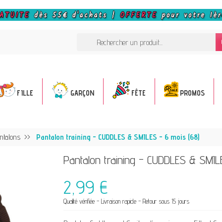
FILLE
GARÇON
FÊTE
PROMOS
ntalons
Pantalon training - CUDDLES & SMILES - 6 mois (68)
Pantalon training - CUDDLES & SMIL
2,99 €
Qualité vérifiée - Livraison rapide - Retour sous 15 jours