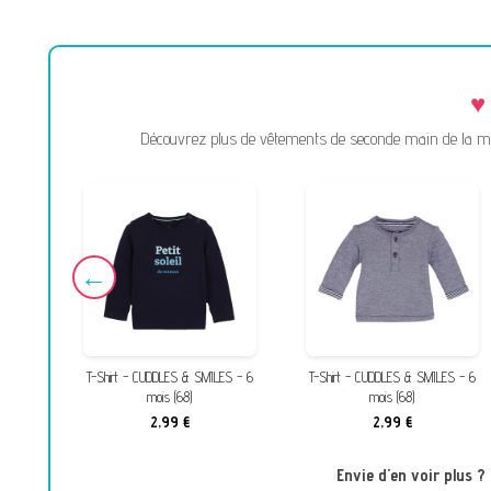
Découvrez plus de vêtements de seconde main de la marq
 - 6
T-Shirt - CUDDLES & SMILES - 6
T-Shirt - CUDDLES & SMILES - 6
mois (68)
mois (68)
2,99 €
2,99 €
Envie d'en voir plus 