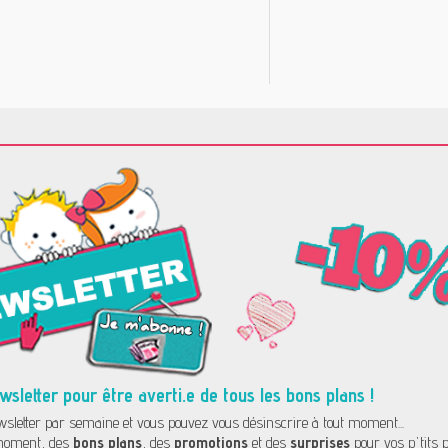
letter pour être averti.e de tous les bons plans !
letter par semaine et vous pouvez vous désinscrire à tout moment...
oment, des
bons plans
, des
promotions
et des
surprises
pour vos p'tits p