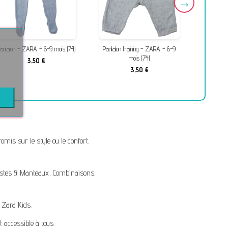
antalon - ZARA - 6-9 mois (74)
Pantalon training - ZARA - 6-9
Jean -
mois (74)
3,50 €
3,50 €
mis sur le style ou le confort.
stes & Manteaux
,
Combinaisons
.
,
Zara Kids
.
t accessible à tous.