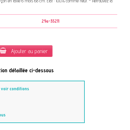
rçon en taille 6 mois 68 cm. État : 100% comme neuf. – Retrouvez la
29a-35211
Ajouter au panier
ion détaillée ci-dessous
-
voir conditions
ous