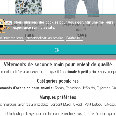
No
us utilisons des cookies pour vous garantir une meilleure
T-Shirt - CUDDLES & SMILES - 6
Pantalon training - NAME IT - 6-9
P
expérience sur notre site.
mois (68)
mois (74)
3,50 €
2,99 €
 d'informations
Personnaliser les cookies
Rejeter tout
OK !
Vêtements de seconde main pour enfant de qualité
ement contrôlé pour garantir une
qualité optimale à petit prix
, sans compro
Catégories populaires
tements d'occasion pour enfants
:
Robes
,
Pantalons
,
T-Shirts
,
Pyjamas
,
Ve
Marques préférées
s marques favorites à prix doux :
Sergent Major
,
Okaïdi
,
Petit Bateau
,
B.Nosy
, c’est la boutique belge qui rend la mode enfantine plus durable, économique e