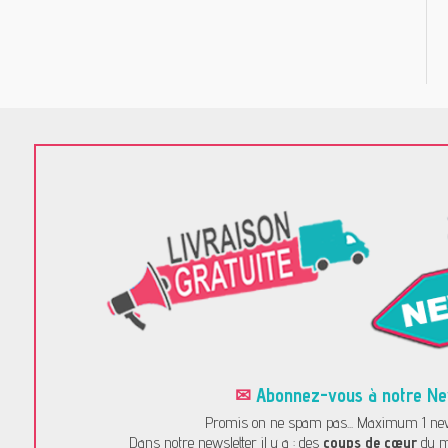
✉
Abonnez-vous à notre News
Promis on ne spam pas... Maximum 1 news
Dans notre newsletter il y a : des
coups de cœur
du m