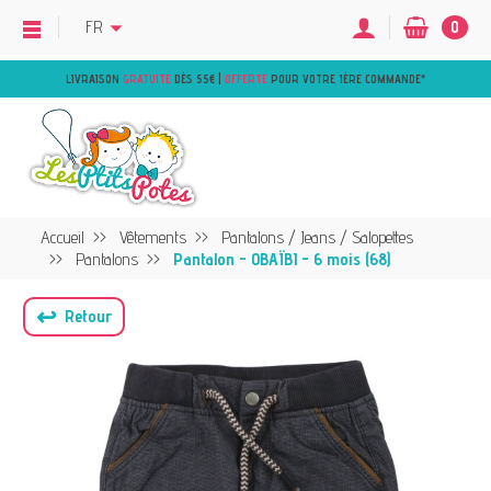
FR
0
LIVRAISON
GRATUITE
DÈS 55€ |
OFFERTE
POUR VOTRE 1ÈRE COMMANDE
*
Accueil
Vêtements
Pantalons / Jeans / Salopettes
Pantalons
Pantalon - OBAÏBI - 6 mois (68)
↩
Retour