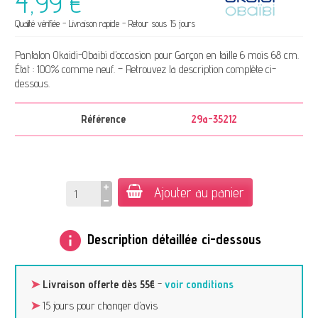
4,99 €
Qualité vérifiée - Livraison rapide - Retour sous 15 jours
Pantalon Okaidi-Obaibi d’occasion pour Garçon en taille 6 mois 68 cm.
État : 100% comme neuf. – Retrouvez la description complète ci-
dessous.
Référence
29a-35212
Ajouter au panier
info
Description détaillée ci-dessous
➤
Livraison offerte dès 55€
-
voir conditions
➤
15 jours pour changer d’avis