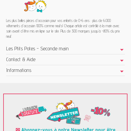
Les plus belles pièces d'occasion pour vos enfants de 0-6 ans : plus de 6.000
vêtements d'occasion 100% comme neufs! Chaque article est contrôlé à la main avec
soin avant d'être mis en ligne sur le site. Plus de 300 marques jusqu'à -80% du prix
neuf.
Les Ptits Potes - Seconde main
Contact & Aide
Informations
✉
Abonnez-vous à notre Newsletter pour être