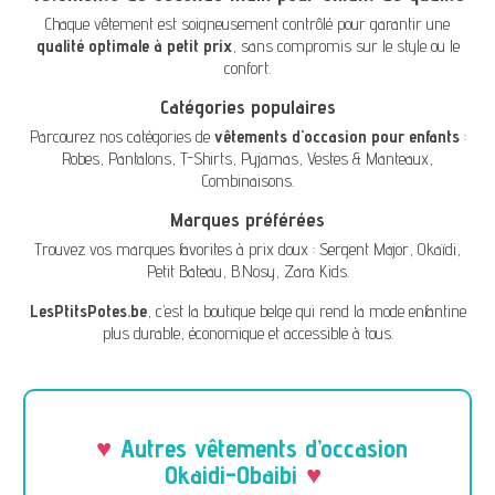
Chaque vêtement est soigneusement contrôlé pour garantir une
qualité optimale à petit prix
, sans compromis sur le style ou le
confort.
Catégories populaires
Parcourez nos catégories de
vêtements d'occasion pour enfants
:
Robes
,
Pantalons
,
T-Shirts
,
Pyjamas
,
Vestes & Manteaux
,
Combinaisons
.
Marques préférées
Trouvez vos marques favorites à prix doux :
Sergent Major
,
Okaïdi
,
Petit Bateau
,
B.Nosy
,
Zara Kids
.
LesPtitsPotes.be
, c’est la boutique belge qui rend la mode enfantine
plus durable, économique et accessible à tous.
Autres vêtements d’occasion
Okaidi-Obaibi