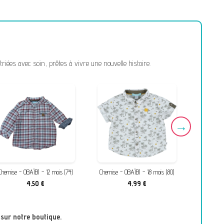
ées avec soin, prêtes à vivre une nouvelle histoire.
Chemise - OBAÏBI - 12 mois (74)
Chemise - OBAÏBI - 18 mois (80)
Manteau -
4,50 €
4,99 €
 sur notre boutique.