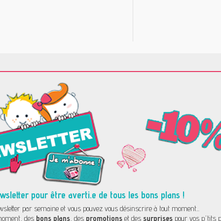
letter pour être averti.e de tous les bons plans !
letter par semaine et vous pouvez vous désinscrire à tout moment...
oment, des
bons plans
, des
promotions
et des
surprises
pour vos p'tits p