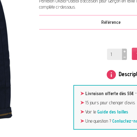
Pantalon Okaidi-Obaibi d’occasion pour Garçon en taille
complète ci-dessous.
Référence
info
Descript
➤
Livraison offerte dès 55€
➤
15 jours pour changer d’avis
➤
Voir le
Guide des tailles
➤
Une question ?
Contactez-n