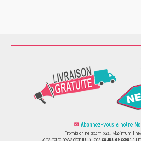
✉
Abonnez-vous à notre News
Promis on ne spam pas... Maximum 1 news
Dans notre newsletter il y a : des
coups de cœur
du m