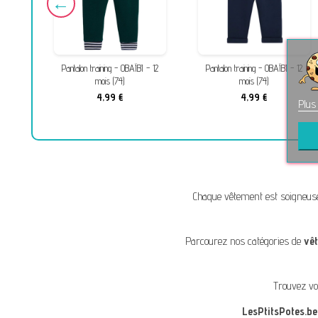
s (80)
Pantalon training - OBAÏBI - 12
Pantalon training - OBAÏBI - 12
mois (74)
mois (74)
4,99 €
4,99 €
Plus
Chaque vêtement est soigneus
Parcourez nos catégories de
vê
Trouvez vo
LesPtitsPotes.be