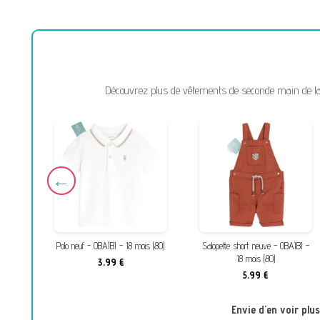
Découvrez plus de vêtements de seconde main de la m
 (74)
Polo neuf - OBAÏBI - 18 mois (80)
Salopette short neuve - OBAÏBI -
18 mois (80)
3,99 €
5,99 €
Envie d'en voir plu