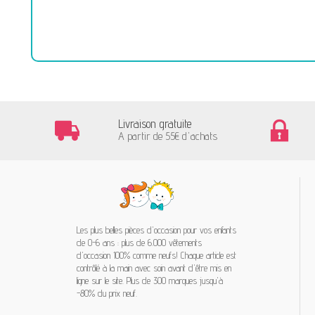
Livraison gratuite
A partir de 55€ d'achats
Les plus belles pièces d'occasion pour vos enfants
de 0-6 ans : plus de 6.000 vêtements
d'occasion 100% comme neufs! Chaque article est
contrôlé à la main avec soin avant d'être mis en
ligne sur le site. Plus de 300 marques jusqu'à
-80% du prix neuf.