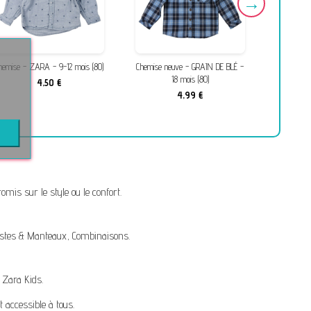
hemise - ZARA - 9-12 mois (80)
Chemise neuve - GRAIN DE BLÉ -
T-Shirt n
18 mois (80)
4,50 €
4,99 €
mis sur le style ou le confort.
stes & Manteaux
,
Combinaisons
.
,
Zara Kids
.
t accessible à tous.