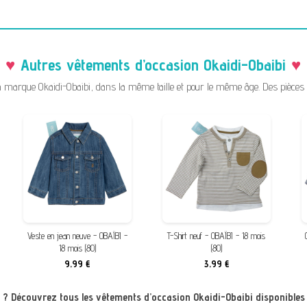
Autres vêtements d’occasion Okaidi-Obaibi
arque Okaidi-Obaibi, dans la même taille et pour le même âge. Des pièces tri
Veste en jean neuve - OBAÏBI -
T-Shirt neuf - OBAÏBI - 18 mois
18 mois (80)
(80)
9,99 €
3,99 €
s ? Découvrez tous les vêtements d’occasion Okaidi-Obaibi disponibles