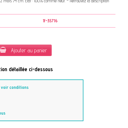
 12 mois 74 cm. État : 100% comme neuf. – Retrouvez la description
1f-35716
Ajouter au panier
ion détaillée ci-dessous
-
voir conditions
ous