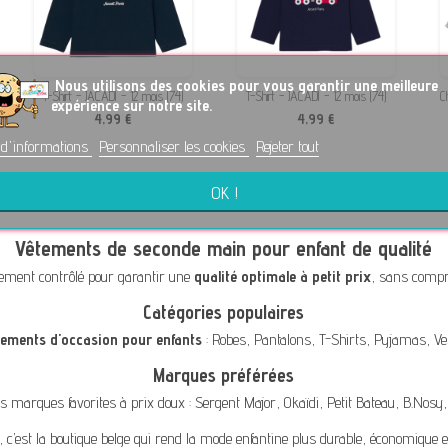
No
us utilisons des cookies pour vous garantir une meilleure
T-Shirt - JACADI - 12 mois (74)
T-Shirt - JACADI - 12 mois (74)
C
expérience sur notre site.
4,99 €
4,99 €
 d'informations
Personnaliser les cookies
Rejeter tout
OK !
Vêtements de seconde main pour enfant de qualité
ement contrôlé pour garantir une
qualité optimale à petit prix
, sans compro
Catégories populaires
tements d'occasion pour enfants
:
Robes
,
Pantalons
,
T-Shirts
,
Pyjamas
,
Ve
Marques préférées
s marques favorites à prix doux :
Sergent Major
,
Okaïdi
,
Petit Bateau
,
B.Nosy
, c’est la boutique belge qui rend la mode enfantine plus durable, économique e