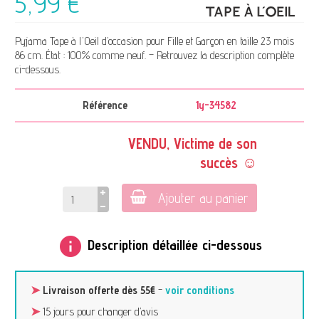
5,99 €
Pyjama Tape à l'Oeil d’occasion pour Fille et Garçon en taille 23 mois
86 cm. État : 100% comme neuf. – Retrouvez la description complète
ci-dessous.
Référence
1y-34582
VENDU, Victime de son
succès ☺
Ajouter au panier
info
Description détaillée ci-dessous
➤
Livraison offerte dès 55€
-
voir conditions
➤
15 jours pour changer d’avis