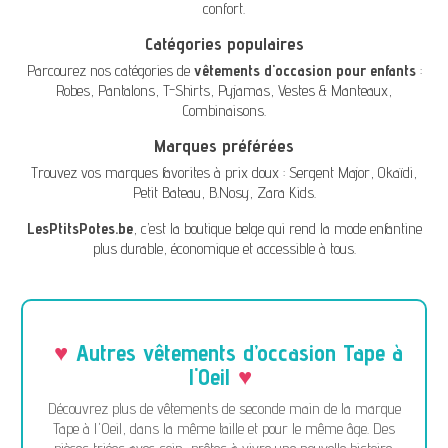
confort.
Catégories populaires
Parcourez nos catégories de
vêtements d'occasion pour enfants
:
Robes
,
Pantalons
,
T-Shirts
,
Pyjamas
,
Vestes & Manteaux
,
Combinaisons
.
Marques préférées
Trouvez vos marques favorites à prix doux :
Sergent Major
,
Okaïdi
,
Petit Bateau
,
B.Nosy
,
Zara Kids
.
LesPtitsPotes.be
, c’est la boutique belge qui rend la mode enfantine
plus durable, économique et accessible à tous.
Autres vêtements d’occasion Tape à
l'Oeil
Découvrez plus de vêtements de seconde main de la marque
Tape à l'Oeil, dans la même taille et pour le même âge. Des