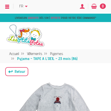
FR
0
LIVRAISON
GRATUITE
DÈS 55€ |
OFFERTE
POUR VOTRE 1ÈRE COMMANDE
*
Accueil
Vêtements
Pyjamas
Pyjama - TAPE A L'OEIL - 23 mois (86)
↩
Retour