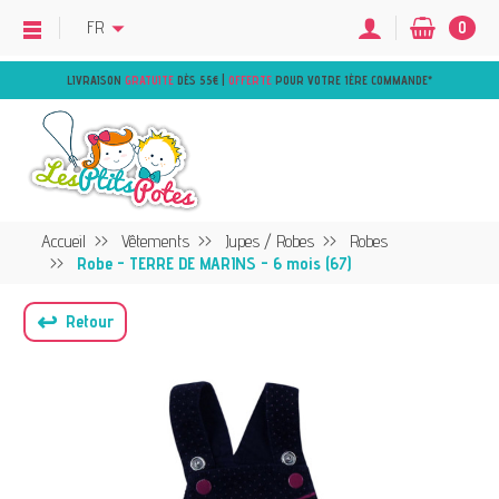
FR
0
LIVRAISON
GRATUITE
DÈS 55€ |
OFFERTE
POUR VOTRE 1ÈRE COMMANDE
*
Accueil
Vêtements
Jupes / Robes
Robes
Robe - TERRE DE MARINS - 6 mois (67)
↩
Retour