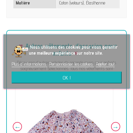
Matière
Coton (velours), Élasthanne
Autres vêtements d’occasion pour
No
us utilisons des cookies pour vous garantir
enfants
une meilleure expérience sur notre site.
Découvrez d’autres articles de seconde main pour enfants
Plus d'informations
Personnaliser les cookies
Rejeter tout
soigneusement sélectionnés. Tous nos vêtements sont
contrôlés avec ♥ et prêts à vivre une nouvelle histoire.
OK !