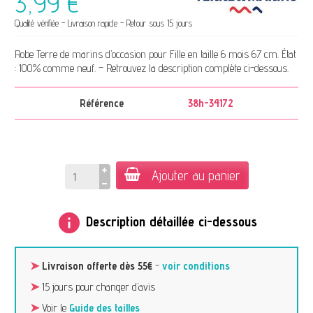
3,99 €
Qualité vérifiée - Livraison rapide - Retour sous 15 jours
Robe Terre de marins d’occasion pour Fille en taille 6 mois 67 cm. État
: 100% comme neuf. – Retrouvez la description complète ci-dessous.
Référence
38h-34172
Ajouter au panier
info
Description détaillée ci-dessous
➤
Livraison offerte dès 55€
-
voir conditions
➤
15 jours pour changer d’avis
➤
Voir le
Guide des tailles