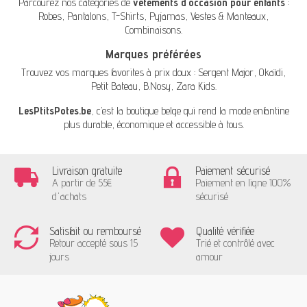
Parcourez nos catégories de
vêtements d'occasion pour enfants
:
Robes
,
Pantalons
,
T-Shirts
,
Pyjamas
,
Vestes & Manteaux
,
Combinaisons
.
Marques préférées
Trouvez vos marques favorites à prix doux :
Sergent Major
,
Okaïdi
,
Petit Bateau
,
B.Nosy
,
Zara Kids
.
LesPtitsPotes.be
, c’est la boutique belge qui rend la mode enfantine
plus durable, économique et accessible à tous.
Livraison gratuite
Paiement sécurisé
A partir de 55€
Paiement en ligne 100%
d'achats
sécurisé
Satisfait ou remboursé
Qualité vérifiée
Retour accepté sous 15
Trié et contrôlé avec
jours
amour