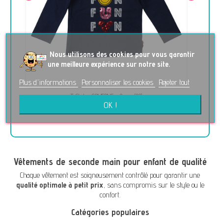
No
us utilisons des cookies pour vous garantir
une meilleure expérience sur notre site.
Plus d'informations
Personnaliser les cookies
Rejeter tout
T-Shirt - SOMEONE - 2 ans (92)
Débardeur - ZAR
OK !
2,50 €
1
Vêtements de seconde main pour enfant de qualité
Chaque vêtement est soigneusement contrôlé pour garantir une
qualité optimale à petit prix
, sans compromis sur le style ou le
confort.
Catégories populaires