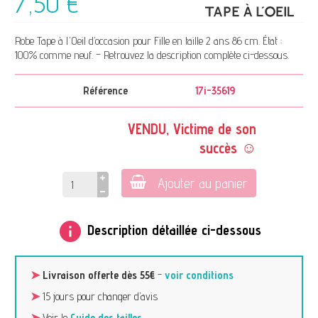
7,50 €
Robe Tape à l'Oeil d’occasion pour Fille en taille 2 ans 86 cm. État :
100% comme neuf. – Retrouvez la description complète ci-dessous.
Référence
17i-35619
VENDU, Victime de son
succès ☺
Ajouter au panier
info
Description détaillée ci-dessous
➤
Livraison offerte dès 55€
-
voir conditions
➤
15 jours pour changer d’avis
➤
Voir le
Guide des tailles