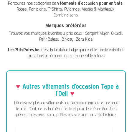
Parcourez nos catégories de
vêtements d'occasion pour enfants
:
Robes
,
Pantalons
,
T-Shirts
,
Pyjamas
,
Vestes & Manteaux
,
Combinaisons
.
Marques préférées
Trouvez vos marques favorites à prix doux :
Sergent Major
,
Okaïdi
,
Petit Bateau
,
B.Nosy
,
Zara Kids
.
LesPtitsPotes.be
, c’est la boutique belge qui rend la mode enfantine
plus durable, économique et accessible à tous.
Autres vêtements d’occasion Tape à
l'Oeil
Découvrez plus de vêtements de seconde main de la marque
Tape à l'Oeil, dans la même taille et pour le même âge. Des
pièces triées avec soin, prêtes à vivre une nouvelle histoire.