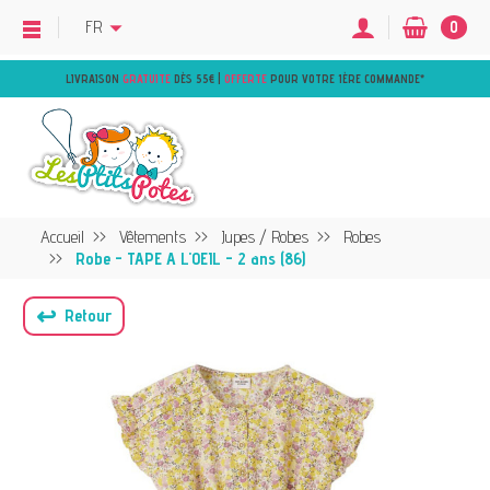
FR
0
LIVRAISON
GRATUITE
DÈS 55€ |
OFFERTE
POUR VOTRE 1ÈRE COMMANDE
*
Accueil
Vêtements
Jupes / Robes
Robes
Robe - TAPE A L'OEIL - 2 ans (86)
↩
Retour