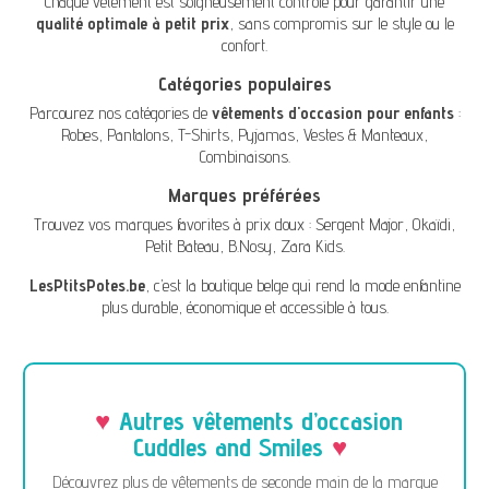
Chaque vêtement est soigneusement contrôlé pour garantir une
qualité optimale à petit prix
, sans compromis sur le style ou le
confort.
Catégories populaires
Parcourez nos catégories de
vêtements d'occasion pour enfants
:
Robes
,
Pantalons
,
T-Shirts
,
Pyjamas
,
Vestes & Manteaux
,
Combinaisons
.
Marques préférées
Trouvez vos marques favorites à prix doux :
Sergent Major
,
Okaïdi
,
Petit Bateau
,
B.Nosy
,
Zara Kids
.
LesPtitsPotes.be
, c’est la boutique belge qui rend la mode enfantine
plus durable, économique et accessible à tous.
Autres vêtements d’occasion
Cuddles and Smiles
Découvrez plus de vêtements de seconde main de la marque