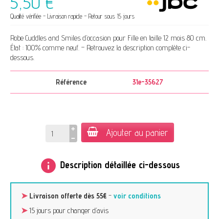
5,50 €
Qualité vérifiée - Livraison rapide - Retour sous 15 jours
Robe Cuddles and Smiles d’occasion pour Fille en taille 12 mois 80 cm.
État : 100% comme neuf. – Retrouvez la description complète ci-
dessous.
Référence
31e-35627
Ajouter au panier
info
Description détaillée ci-dessous
➤
Livraison offerte dès 55€
-
voir conditions
➤
15 jours pour changer d’avis