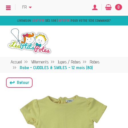
FR
0
LIVRAISON
GRATUITE
DÈS 55€ |
OFFERTE
POUR VOTRE 1ÈRE COMMANDE
*
Accueil
Vêtements
Jupes / Robes
Robes
Robe - CUDDLES & SMILES - 12 mois (80)
↩
Retour