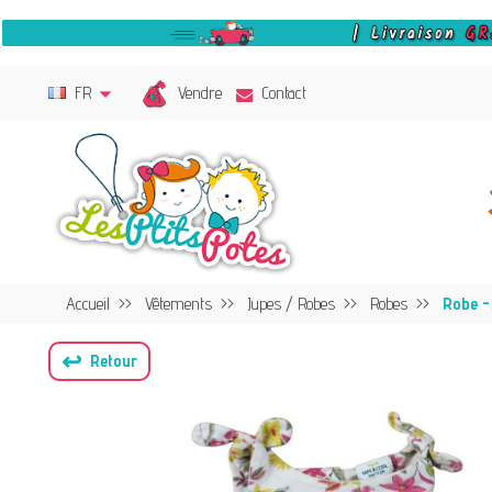
Vendre
FR
Contact
Accueil
Vêtements
Jupes / Robes
Robes
Robe - 
↩
Retour