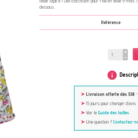
Robe Tape à l'Oeil d’occasion pour Fille en taille 9 moi
dessous.
Référence
info
Descript
➤
Livraison offerte dès 55€
➤
15 jours pour changer d’avis
➤
Voir le
Guide des tailles
➤
Une question ?
Contactez-n