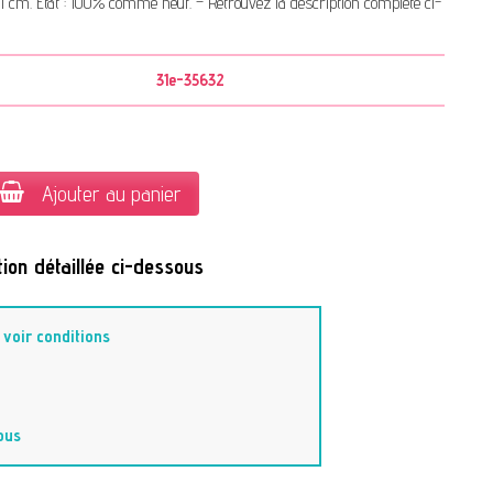
s 71 cm. État : 100% comme neuf. – Retrouvez la description complète ci-
31e-35632
Ajouter au panier
ion détaillée ci-dessous
-
voir conditions
ous