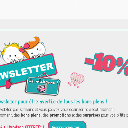
letter pour être averti.e de tous les bons plans !
letter par semaine et vous pouvez vous désinscrire à tout moment...
oment, des
bons plans
, des
promotions
et des
surprises
pour vos p'tits p
% + Livraison OFFERTE* !
Inscrivez-vous !