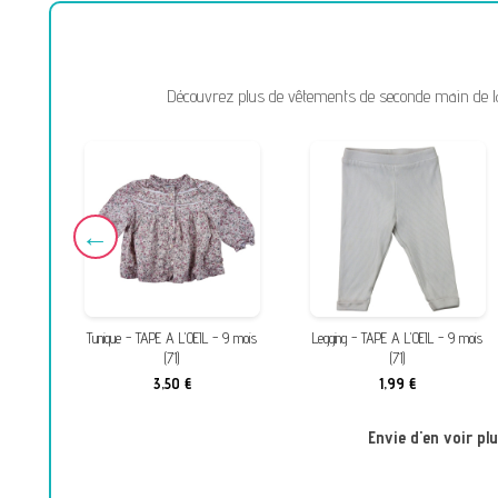
Découvrez plus de vêtements de seconde main de la m
9 mois
Tunique - TAPE A L'OEIL - 9 mois
Legging - TAPE A L'OEIL - 9 mois
(71)
(71)
3,50 €
1,99 €
Envie d'en voir pl