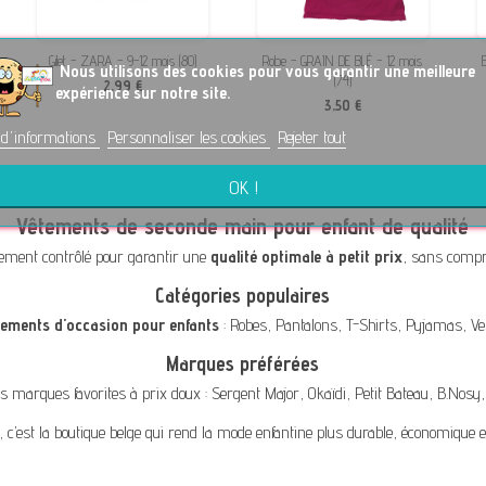
Gilet - ZARA - 9-12 mois (80)
Robe - GRAIN DE BLÉ - 12 mois
Blous
No
us utilisons des cookies pour vous garantir une meilleure
(74)
2,99 €
expérience sur notre site.
3,50 €
 d'informations
Personnaliser les cookies
Rejeter tout
OK !
Vêtements de seconde main pour enfant de qualité
ement contrôlé pour garantir une
qualité optimale à petit prix
, sans compro
Catégories populaires
tements d'occasion pour enfants
:
Robes
,
Pantalons
,
T-Shirts
,
Pyjamas
,
Ve
Marques préférées
s marques favorites à prix doux :
Sergent Major
,
Okaïdi
,
Petit Bateau
,
B.Nosy
, c’est la boutique belge qui rend la mode enfantine plus durable, économique e