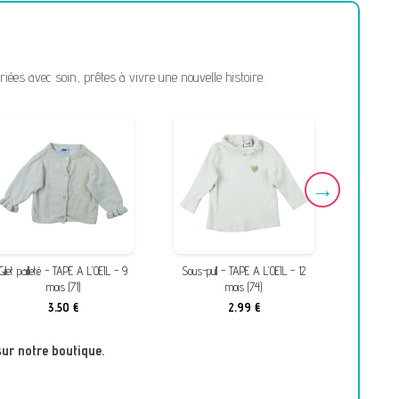
ées avec soin, prêtes à vivre une nouvelle histoire.
Gilet pailleté - TAPE A L'OEIL - 9
Sous-pull - TAPE A L'OEIL - 12
Gilet pail
mois (71)
mois (74)
3,50 €
2,99 €
sur notre boutique.