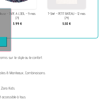
e - TAPE A L'OEIL - 9 mois
T-Shirt - PETIT BATEAU - 12 mois
Combinaison en
(71)
(74)
moi
3,99 €
5,50 €
9,
mis sur le style ou le confort.
stes & Manteaux
,
Combinaisons
.
,
Zara Kids
.
t accessible à tous.