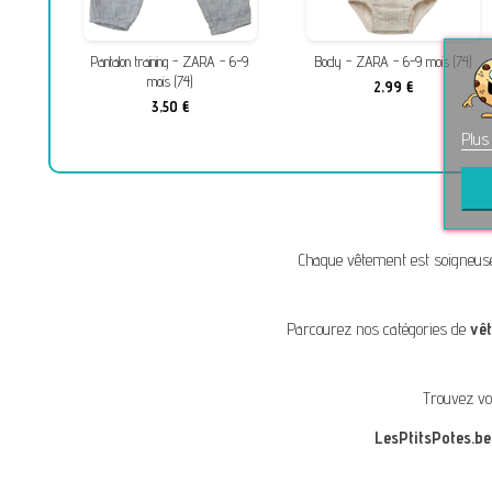
4)
Pantalon training - ZARA - 6-9
Body - ZARA - 6-9 mois (74)
mois (74)
2,99 €
3,50 €
Plus
Chaque vêtement est soigneus
Parcourez nos catégories de
vê
Trouvez vo
LesPtitsPotes.be