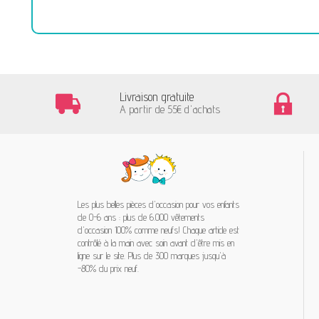
Livraison gratuite
A partir de 55€ d'achats
Les plus belles pièces d'occasion pour vos enfants
de 0-6 ans : plus de 6.000 vêtements
d'occasion 100% comme neufs! Chaque article est
contrôlé à la main avec soin avant d'être mis en
ligne sur le site. Plus de 300 marques jusqu'à
-80% du prix neuf.