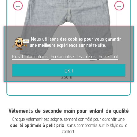
No
us utilisons des cookies pour vous garantir
une meilleure expérience sur notre site.
Plus d'informations
Personnaliser les cookies
Rejeter tout
OK !
Pantalon training - ZARA - 6-9 mois (74)
3,50 €
Vêtements de seconde main pour enfant de qualité
Chaque vêtement est soigneusement contrôlé pour garantir une
qualité optimale à petit prix
, sans compromis sur le style ou le
confort.