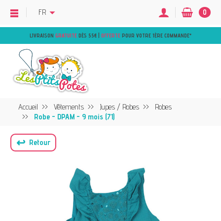
FR
0
LIVRAISON
GRATUITE
DÈS 55€ |
OFFERTE
POUR VOTRE 1ÈRE COMMANDE
*
Accueil
Vêtements
Jupes / Robes
Robes
Robe - DPAM - 9 mois (71)
↩
Retour