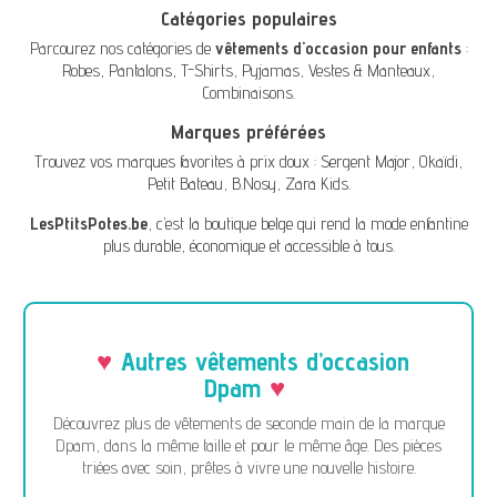
Catégories populaires
Parcourez nos catégories de
vêtements d'occasion pour enfants
:
Robes
,
Pantalons
,
T-Shirts
,
Pyjamas
,
Vestes & Manteaux
,
Combinaisons
.
Marques préférées
Trouvez vos marques favorites à prix doux :
Sergent Major
,
Okaïdi
,
Petit Bateau
,
B.Nosy
,
Zara Kids
.
LesPtitsPotes.be
, c’est la boutique belge qui rend la mode enfantine
plus durable, économique et accessible à tous.
Autres vêtements d’occasion
Dpam
Découvrez plus de vêtements de seconde main de la marque
Dpam, dans la même taille et pour le même âge. Des pièces
triées avec soin, prêtes à vivre une nouvelle histoire.