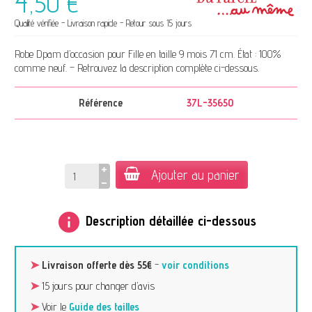
4,50 €
Qualité vérifiée - Livraison rapide - Retour sous 15 jours
Robe Dpam d’occasion pour Fille en taille 9 mois 71 cm. État : 100%
comme neuf. – Retrouvez la description complète ci-dessous.
Référence
37L-35650
Ajouter au panier
info
Description détaillée ci-dessous
➤
Livraison offerte dès 55€
-
voir conditions
➤
15 jours pour changer d’avis
➤
Voir le
Guide des tailles