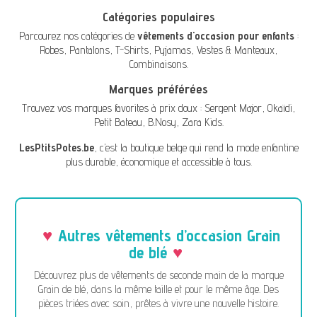
Catégories populaires
Parcourez nos catégories de
vêtements d'occasion pour enfants
:
Robes
,
Pantalons
,
T-Shirts
,
Pyjamas
,
Vestes & Manteaux
,
Combinaisons
.
Marques préférées
Trouvez vos marques favorites à prix doux :
Sergent Major
,
Okaïdi
,
Petit Bateau
,
B.Nosy
,
Zara Kids
.
LesPtitsPotes.be
, c’est la boutique belge qui rend la mode enfantine
plus durable, économique et accessible à tous.
Autres vêtements d’occasion Grain
de blé
Découvrez plus de vêtements de seconde main de la marque
Grain de blé, dans la même taille et pour le même âge. Des
pièces triées avec soin, prêtes à vivre une nouvelle histoire.