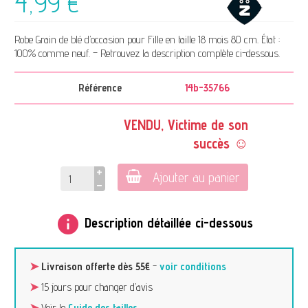
4,99 €
Robe Grain de blé d’occasion pour Fille en taille 18 mois 80 cm. État :
100% comme neuf. – Retrouvez la description complète ci-dessous.
Référence
14b-35766
VENDU, Victime de son
succès ☺
Ajouter au panier
info
Description détaillée ci-dessous
➤
Livraison offerte dès 55€
-
voir conditions
➤
15 jours pour changer d’avis
➤
Voir le
Guide des tailles