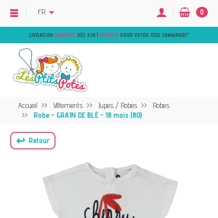
FR
0
LIVRAISON
GRATUITE
DÈS 55€ |
OFFERTE
POUR VOTRE 1ÈRE COMMANDE
*
Accueil
Vêtements
Jupes / Robes
Robes
Robe - GRAIN DE BLÉ - 18 mois (80)
↩
Retour