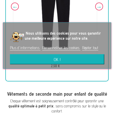
No
us utilisons des cookies pour vous garantir
une meilleure expérience sur notre site.
Plus d'informations
Personnaliser les cookies
Rejeter tout
OK !
Legging - OKAÏDI - 2 ans (86)
2,50 €
Vêtements de seconde main pour enfant de qualité
Chaque vêtement est soigneusement contrôlé pour garantir une
qualité optimale à petit prix
, sans compromis sur le style ou le
confort.