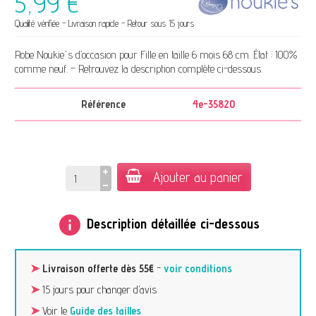
5,99 €
Qualité vérifiée - Livraison rapide - Retour sous 15 jours
Robe Noukie's d’occasion pour Fille en taille 6 mois 68 cm. État : 100%
comme neuf. – Retrouvez la description complète ci-dessous.
Référence
4e-35820
Ajouter au panier
info
Description détaillée ci-dessous
➤
Livraison offerte dès 55€
-
voir conditions
➤
15 jours pour changer d’avis
➤
Voir le
Guide des tailles