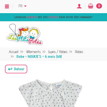
FR
0
LIVRAISON
GRATUITE
DÈS 55€ |
OFFERTE
POUR VOTRE 1ÈRE COMMANDE
*
Accueil
Vêtements
Jupes / Robes
Robes
Robe - NOUKIE'S - 6 mois (68)
↩
Retour