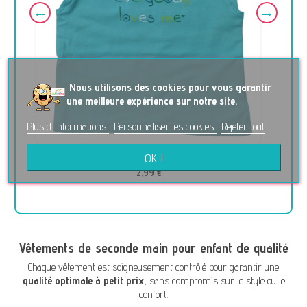
No
us utilisons des cookies pour vous garantir
une meilleure expérience sur notre site.
Plus d'informations
Personnaliser les cookies
Rejeter tout
OK !
T-Shirt - JBC - 6 mois (68)
2,99 €
Vêtements de seconde main pour enfant de qualité
Chaque vêtement est soigneusement contrôlé pour garantir une
qualité optimale à petit prix
, sans compromis sur le style ou le
confort.