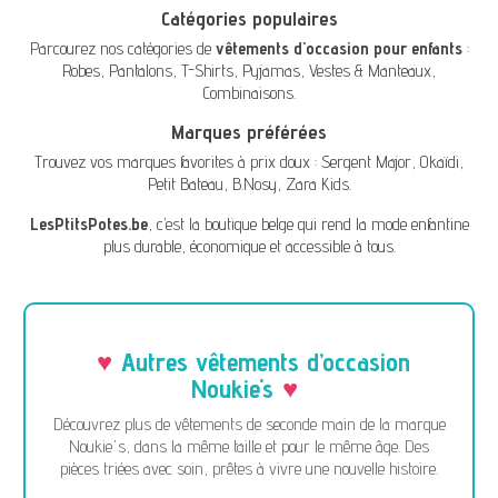
Catégories populaires
Parcourez nos catégories de
vêtements d'occasion pour enfants
:
Robes
,
Pantalons
,
T-Shirts
,
Pyjamas
,
Vestes & Manteaux
,
Combinaisons
.
Marques préférées
Trouvez vos marques favorites à prix doux :
Sergent Major
,
Okaïdi
,
Petit Bateau
,
B.Nosy
,
Zara Kids
.
LesPtitsPotes.be
, c’est la boutique belge qui rend la mode enfantine
plus durable, économique et accessible à tous.
Autres vêtements d’occasion
Noukie's
Découvrez plus de vêtements de seconde main de la marque
Noukie's, dans la même taille et pour le même âge. Des
pièces triées avec soin, prêtes à vivre une nouvelle histoire.