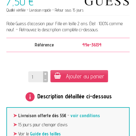
7,50 €
Qualité vérifiée - Livraison rapide - Retour sous 15 jours
Robe Guess d’occasion pour Fille en taille 2 ans. État : 100% comme
neuf. – Retrouvez la description complète ci-dessous.
Référence
49e-36134
Ajouter au panier
info
Description détaillée ci-dessous
➤
Livraison offerte dès 55€
-
voir conditions
➤
15 jours pour changer d’avis
➤
Voir le
Guide des tailles