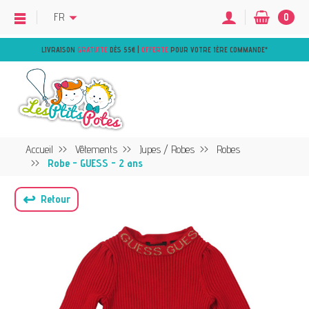
FR
0
LIVRAISON
GRATUITE
DÈS 55€ |
OFFERTE
POUR VOTRE 1ÈRE COMMANDE
*
Accueil
Vêtements
Jupes / Robes
Robes
Robe - GUESS - 2 ans
↩
Retour