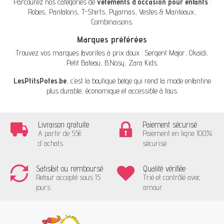
Parcourez nos catégories de
vêtements d'occasion pour enfants
:
Robes
,
Pantalons
,
T-Shirts
,
Pyjamas
,
Vestes & Manteaux
,
Combinaisons
.
Marques préférées
Trouvez vos marques favorites à prix doux :
Sergent Major
,
Okaïdi
,
Petit Bateau
,
B.Nosy
,
Zara Kids
.
LesPtitsPotes.be
, c’est la boutique belge qui rend la mode enfantine
plus durable, économique et accessible à tous.
Livraison gratuite
Paiement sécurisé
A partir de 55€
Paiement en ligne 100%
d'achats
sécurisé
Satisfait ou remboursé
Qualité vérifiée
Retour accepté sous 15
Trié et contrôlé avec
jours
amour