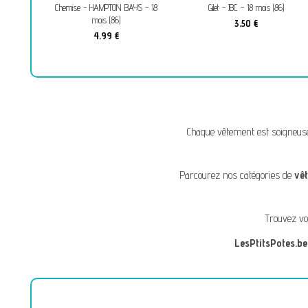
Chemise - HAMPTON BAYS - 18
Gilet - JBC - 18 mois (86)
B
mois (86)
3,50 €
4,99 €
Chaque vêtement est soigneus
Parcourez nos catégories de
vê
Trouvez vo
LesPtitsPotes.be