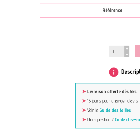
Référence
info
Descript
➤
Livraison offerte dès 55€
➤
15 jours pour changer d’avis
➤
Voir le
Guide des tailles
➤
Une question ?
Contactez-n