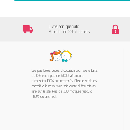
Livraison gratuite
A partir de 55€ d'achats
Les plus belles pièces d'occasion pour vos enfants
de 0-6 ans : plus de 6.000 vêtements
d'occasion 100% comme neufs! Chaque article est
contrôlé à la main avec soin avant d'être mis en
ligne sur le site. Plus de 300 marques jusqu'à
-80% du prix neuf.