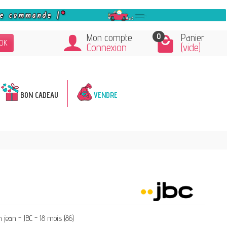
0
Mon compte
Panier
OK
Connexion
(vide)
BON CADEAU
VENDRE
n jean - JBC - 18 mois (86)