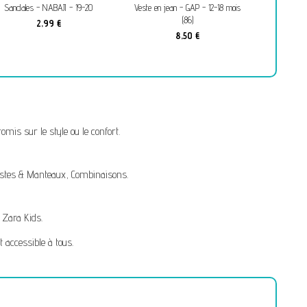
s - NABAJI - 19-20
Veste en jean - GAP - 12-18 mois
Chemise convertible
(86)
mois (80
2,99 €
8,50 €
4,99 
mis sur le style ou le confort.
stes & Manteaux
,
Combinaisons
.
,
Zara Kids
.
t accessible à tous.