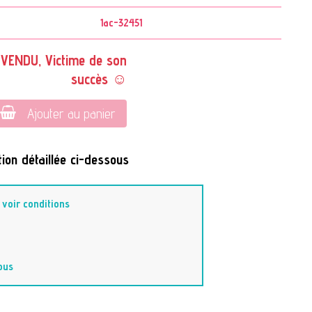
1ac-32451
VENDU, Victime de son
succès ☺
Ajouter au panier
ion détaillée ci-dessous
-
voir conditions
ous