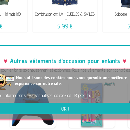
 - 18 mois (80)
Combinaison anti UV - CUDDLES & SMILES
Salopette -
-...
€
5,99 €
Autres vêtements d’occasion pour enfants
pour enfants soigneusement sélectionnés. Tous nos vêtements sont contrôlés a
No
us utilisons des cookies pour vous garantir une meilleure
expérience sur notre site.
 d'informations
Personnaliser les cookies
Rejeter tout
OK !