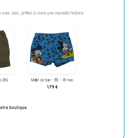
vec soin, prêtes à vivre une nouvelle histoire.
s (86)
Maillot de bain - JBC - 18 mois
1,79 €
otre boutique.