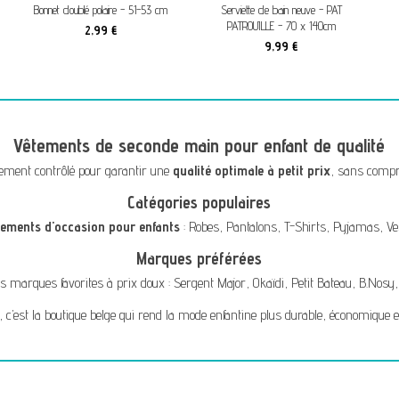
onnet doublé polaire - 51-53 cm
Serviette de bain neuve - PAT
Sandale
PATROUILLE - 70 x 140cm
2,99 €
9,99 €
Vêtements de seconde main pour enfant de qualité
ement contrôlé pour garantir une
qualité optimale à petit prix
, sans compro
Catégories populaires
tements d'occasion pour enfants
:
Robes
,
Pantalons
,
T-Shirts
,
Pyjamas
,
Ve
Marques préférées
s marques favorites à prix doux :
Sergent Major
,
Okaïdi
,
Petit Bateau
,
B.Nosy
, c’est la boutique belge qui rend la mode enfantine plus durable, économique e