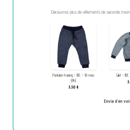
Découvrez plus de vêtements de seconde main de
Pantalon training - JBC - 18 mois
Gilet - JB
(86)
3
3,50 €
Envie d'en vo