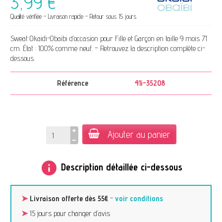
3,99 €
Qualité vérifiée - Livraison rapide - Retour sous 15 jours
Sweat Okaidi-Obaibi d’occasion pour Fille et Garçon en taille 9 mois 71
cm. État : 100% comme neuf. – Retrouvez la description complète ci-
dessous.
Référence
41i-35208
Ajouter au panier
info
Description détaillée ci-dessous
➤
Livraison offerte dès 55€
-
voir conditions
➤
15 jours pour changer d’avis