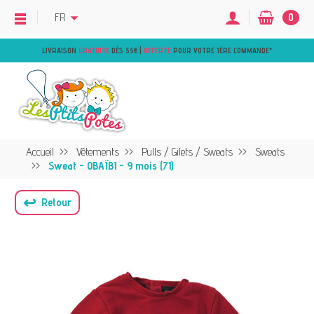
FR
0
LIVRAISON
GRATUITE
DÈS 55€ |
OFFERTE
POUR VOTRE 1ÈRE COMMANDE
*
Accueil
Vêtements
Pulls / Gilets / Sweats
Sweats
Sweat - OBAÏBI - 9 mois (71)
↩
Retour