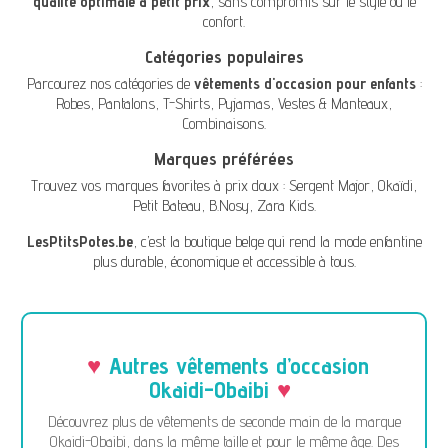
qualité optimale à petit prix
, sans compromis sur le style ou le
confort.
Catégories populaires
Parcourez nos catégories de
vêtements d'occasion pour enfants
:
Robes
,
Pantalons
,
T-Shirts
,
Pyjamas
,
Vestes & Manteaux
,
Combinaisons
.
Marques préférées
Trouvez vos marques favorites à prix doux :
Sergent Major
,
Okaïdi
,
Petit Bateau
,
B.Nosy
,
Zara Kids
.
LesPtitsPotes.be
, c’est la boutique belge qui rend la mode enfantine
plus durable, économique et accessible à tous.
Autres vêtements d’occasion
Okaidi-Obaibi
Découvrez plus de vêtements de seconde main de la marque
Okaidi-Obaibi, dans la même taille et pour le même âge. Des