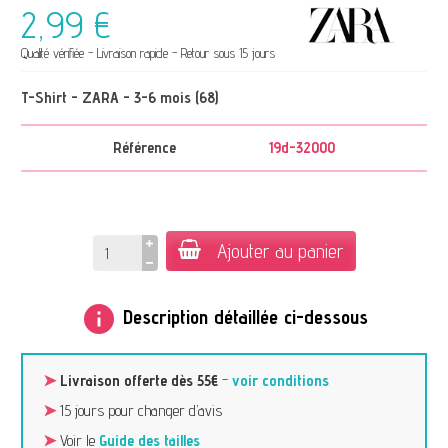
2,99 €
Qualité vérifiée - Livraison rapide - Retour sous 15 jours
T-Shirt - ZARA - 3-6 mois (68)
Référence
19d-32000
Ajouter au panier
info
Description détaillée ci-dessous
➤
Livraison offerte dès 55€
-
voir conditions
➤
15 jours pour changer d’avis
➤
Voir le
Guide des tailles