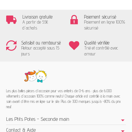
Livraison gratuite
Paiement sécurisé
A partir de 55€
Paiement en ligne 100%
d'achats
sécurisé
Satisfait ou remboursé
Qualité vérifiée
Retour accepté sous 15
Trié et contrôlé avec
jours
amour
Les plus belles pièces d'occasion pour vos enfants de 0-6 ans : plus de 6.000
vêtements d'occasion 100% comme neufs! Chaque article est contrôlé à la main avec
soin avant d'être mis en ligne sur le site. Plus de 300 marques jusqu'à -80% du prix
neuf.
Les Ptits Potes - Seconde main
Contact & Aide