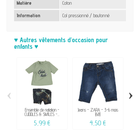
Matière
Coton
Information
Col pressionné / boutonné
♥ Autres vêtements d’occasion pour
enfants ♥
‹
›
Ensemble de natation -
Jeans - ZARA - 3-6 mois
Swe
CUDDLES & SMILES -...
(68)
5,99 €
4,50 €