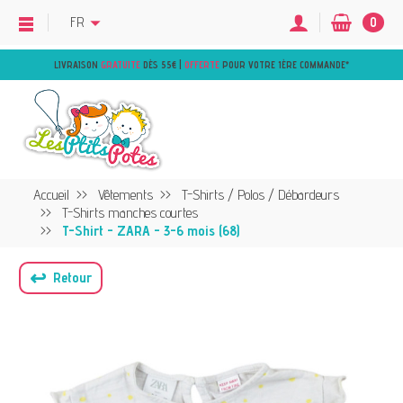
FR
0
LIVRAISON
GRATUITE
DÈS 55€ |
OFFERTE
POUR VOTRE 1ÈRE COMMANDE
*
Accueil
Vêtements
T-Shirts / Polos / Débardeurs
T-Shirts manches courtes
T-Shirt - ZARA - 3-6 mois (68)
↩
Retour