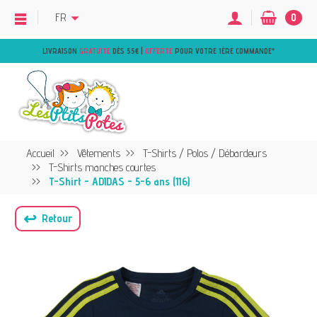
FR
0
LIVRAISON
GRATUITE
DÈS 55€ |
OFFERTE
POUR VOTRE 1ÈRE COMMANDE
*
Accueil
Vêtements
T-Shirts / Polos / Débardeurs
T-Shirts manches courtes
T-Shirt - ADIDAS - 5-6 ans (116)
↩
Retour