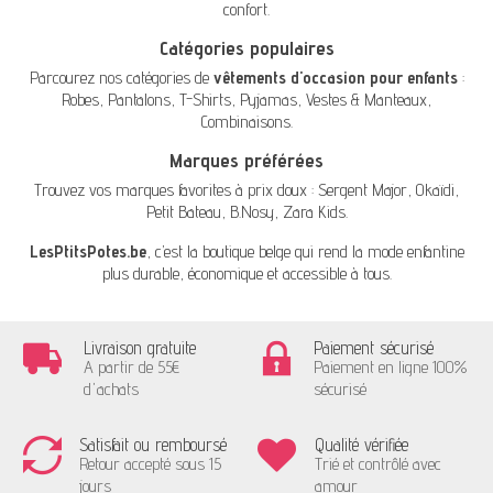
confort.
Catégories populaires
Parcourez nos catégories de
vêtements d'occasion pour enfants
:
Robes
,
Pantalons
,
T-Shirts
,
Pyjamas
,
Vestes & Manteaux
,
Combinaisons
.
Marques préférées
Trouvez vos marques favorites à prix doux :
Sergent Major
,
Okaïdi
,
Petit Bateau
,
B.Nosy
,
Zara Kids
.
LesPtitsPotes.be
, c’est la boutique belge qui rend la mode enfantine
plus durable, économique et accessible à tous.
Livraison gratuite
Paiement sécurisé
A partir de 55€
Paiement en ligne 100%
d'achats
sécurisé
Satisfait ou remboursé
Qualité vérifiée
Retour accepté sous 15
Trié et contrôlé avec
jours
amour