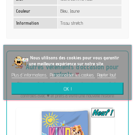
Couleur
Bleu, Jaune
Information
Tissu stretch
No
us utilisons des cookies pour vous garantir
une meilleure expérience sur notre site.
Autres vêtements d’occasion pour
enfants
Plus d'informations
Personnaliser les cookies
Rejeter tout
Découvrez d’autres articles de seconde main pour enfants
OK !
soigneusement sélectionnés. Tous nos vêtements sont
contrôlés avec ♥ et prêts à vivre une nouvelle histoire.