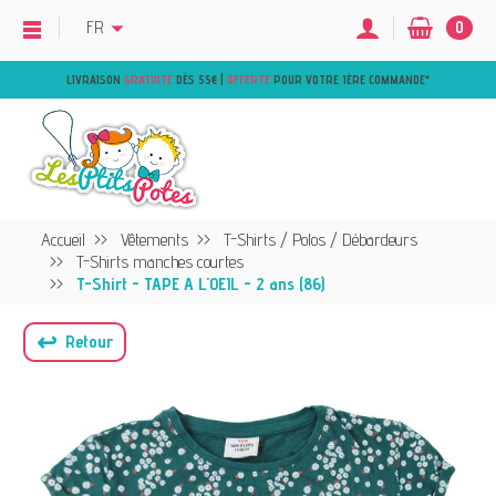
FR
0
LIVRAISON
GRATUITE
DÈS 55€ |
OFFERTE
POUR VOTRE 1ÈRE COMMANDE
*
Accueil
Vêtements
T-Shirts / Polos / Débardeurs
T-Shirts manches courtes
T-Shirt - TAPE A L'OEIL - 2 ans (86)
↩
Retour