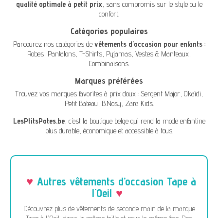
qualité optimale à petit prix
, sans compromis sur le style ou le
confort.
Catégories populaires
Parcourez nos catégories de
vêtements d'occasion pour enfants
:
Robes
,
Pantalons
,
T-Shirts
,
Pyjamas
,
Vestes & Manteaux
,
Combinaisons
.
Marques préférées
Trouvez vos marques favorites à prix doux :
Sergent Major
,
Okaïdi
,
Petit Bateau
,
B.Nosy
,
Zara Kids
.
LesPtitsPotes.be
, c’est la boutique belge qui rend la mode enfantine
plus durable, économique et accessible à tous.
Autres vêtements d’occasion Tape à
l'Oeil
Découvrez plus de vêtements de seconde main de la marque