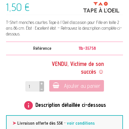
1,50 €
T-Shirt manches courtes Tape à l'Oeil d’occasion pour Fille en taille 2
ans 86 cm. État : Excellent état. – Retrouvez la description complète ci-
dessous.
Référence
11b-35758
VENDU, Victime de son
succès ☺
Ajouter au panier
info
Description détaillée ci-dessous
➤
Livraison offerte dès 55€
-
voir conditions