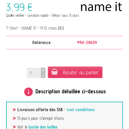
3,99 €
Qualité vérifiée - Livraison rapide - Retour sous 15 jours
T-Shirt - NAME IT - 9-12 mois (80)
Référence
44d-28659
Ajouter au panier
info
Description détaillée ci-dessous
➤
Livraison offerte dès 55€
-
voir conditions
➤
15 jours pour changer d’avis
➤
Voir le
Guide des tailles