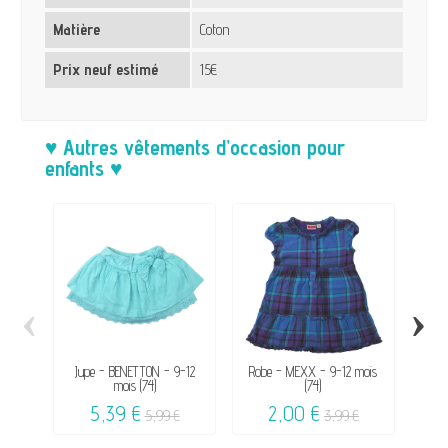
Matière
Coton
Prix neuf estimé
15€
♥ Autres vêtements d’occasion pour
enfants ♥
‹
›
Jupe - BENETTON - 9-12
Robe - MEXX - 9-12 mois
Rob
mois (74)
(74)
5,39 €
2,00 €
5,99 €
3,99 €