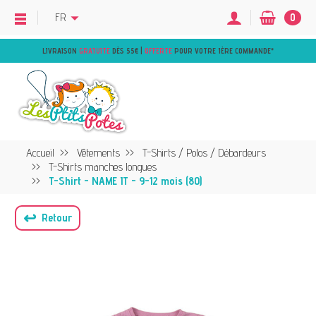
FR
0
LIVRAISON
GRATUITE
DÈS 55€ |
OFFERTE
POUR VOTRE 1ÈRE COMMANDE
*
Accueil
Vêtements
T-Shirts / Polos / Débardeurs
T-Shirts manches longues
T-Shirt - NAME IT - 9-12 mois (80)
↩
Retour