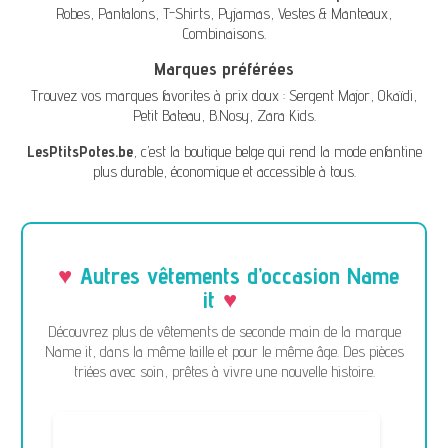
Robes
,
Pantalons
,
T-Shirts
,
Pyjamas
,
Vestes & Manteaux
,
Combinaisons
.
Marques préférées
Trouvez vos marques favorites à prix doux :
Sergent Major
,
Okaïdi
,
Petit Bateau
,
B.Nosy
,
Zara Kids
.
LesPtitsPotes.be
, c’est la boutique belge qui rend la mode enfantine
plus durable, économique et accessible à tous.
Autres vêtements d’occasion Name
it
Découvrez plus de vêtements de seconde main de la marque
Name it, dans la même taille et pour le même âge. Des pièces
triées avec soin, prêtes à vivre une nouvelle histoire.