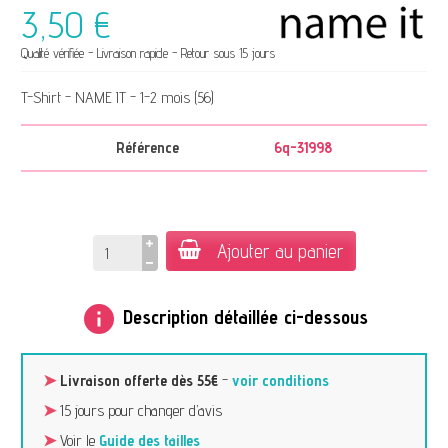
3,50 €
Qualité vérifiée - Livraison rapide - Retour sous 15 jours
T-Shirt - NAME IT - 1-2 mois (56)
Référence
6q-31998
Ajouter au panier
info
Description détaillée ci-dessous
➤
Livraison offerte dès 55€
-
voir conditions
➤
15 jours pour changer d’avis
➤
Voir le
Guide des tailles