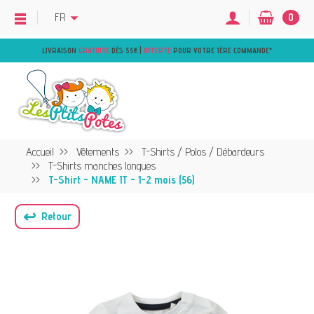
FR
0
LIVRAISON
GRATUITE
DÈS 55€ |
OFFERTE
POUR VOTRE 1ÈRE COMMANDE
*
Accueil
Vêtements
T-Shirts / Polos / Débardeurs
T-Shirts manches longues
T-Shirt - NAME IT - 1-2 mois (56)
↩
Retour