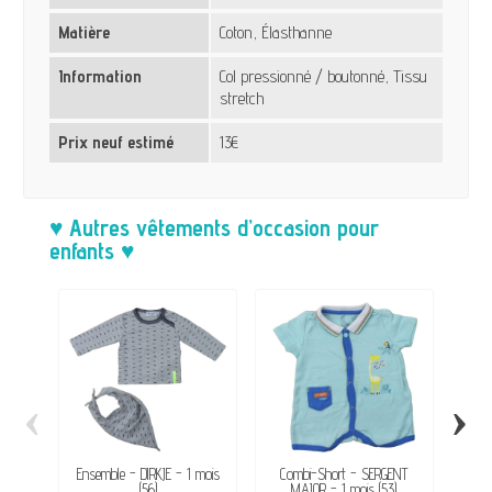
Matière
Coton, Élasthanne
Information
Col pressionné / boutonné, Tissu
stretch
Prix neuf estimé
13€
♥ Autres vêtements d’occasion pour
enfants ♥
‹
›
Ensemble - DIRKJE - 1 mois
Combi-Short - SERGENT
Gil
(56)
MAJOR - 1 mois (53)