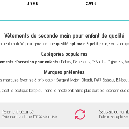
3,99 €
2,99 €
Vêtements de seconde main pour enfant de qualité
ement contrôlé pour garantir une
qualité optimale à petit prix
, sans compro
Catégories populaires
tements d'occasion pour enfants
:
Robes
,
Pantalons
,
T-Shirts
,
Pyjamas
,
Ve
Marques préférées
s marques favorites à prix doux :
Sergent Major
,
Okaïdi
,
Petit Bateau
,
B.Nosy
, c’est la boutique belge qui rend la mode enfantine plus durable, économique e
Paiement sécurisé
Satisfait ou rem
Paiement en ligne 100% sécurisé
Retour accepté so