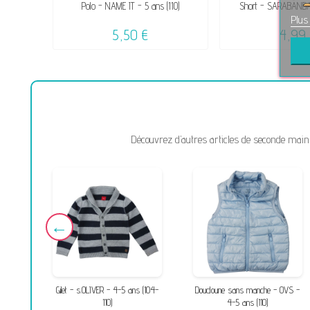
Polo - NAME IT - 5 ans (110)
Short - SARABANDA 
Plus
5,50 €
4,99 
Découvrez d’autres articles de seconde main 
10)
Gilet - s.OLIVER - 4-5 ans (104-
Doudoune sans manche - OVS -
110)
4-5 ans (110)