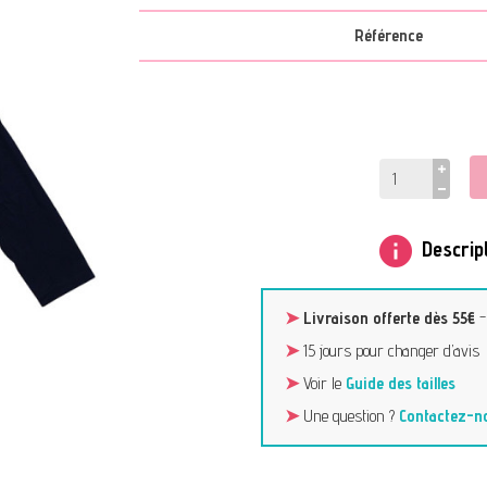
Référence
info
Descript
➤
Livraison offerte dès 55€
➤
15 jours pour changer d’avis
➤
Voir le
Guide des tailles
➤
Une question ?
Contactez-n