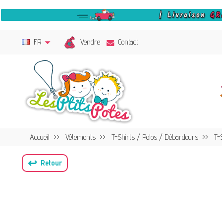
Vendre
FR
Contact
Accueil
Vêtements
T-Shirts / Polos / Débardeurs
T-
↩
Retour