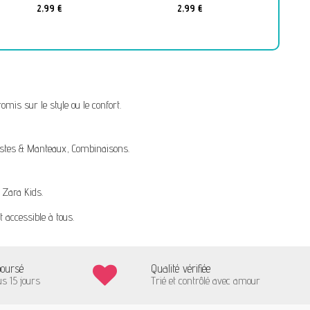
2,99 €
2,99 €
mis sur le style ou le confort.
stes & Manteaux
,
Combinaisons
.
,
Zara Kids
.
t accessible à tous.
boursé
Qualité vérifiée
us 15 jours
Trié et contrôlé avec amour