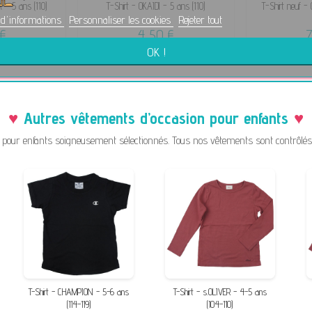
- 5 ans (110)
T-Shirt - OKAÏDI - 5 ans (110)
T-Shirt neuf -
 d'informations
Personnaliser les cookies
Rejeter tout
€
4,50 €
OK !
Autres vêtements d’occasion pour enfants
pour enfants soigneusement sélectionnés. Tous nos vêtements sont contrôlés a
T-Shirt - CHAMPION - 5-6 ans
T-Shirt - s.OLIVER - 4-5 ans
(114-119)
(104-110)