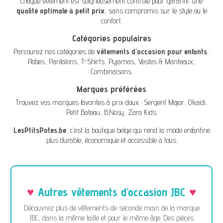
Chaque vêtement est soigneusement contrôlé pour garantir une
qualité optimale à petit prix
, sans compromis sur le style ou le
confort.
Catégories populaires
Parcourez nos catégories de
vêtements d'occasion pour enfants
:
Robes
,
Pantalons
,
T-Shirts
,
Pyjamas
,
Vestes & Manteaux
,
Combinaisons
.
Marques préférées
Trouvez vos marques favorites à prix doux :
Sergent Major
,
Okaïdi
,
Petit Bateau
,
B.Nosy
,
Zara Kids
.
LesPtitsPotes.be
, c’est la boutique belge qui rend la mode enfantine
plus durable, économique et accessible à tous.
Autres vêtements d’occasion JBC
Découvrez plus de vêtements de seconde main de la marque
JBC, dans la même taille et pour le même âge. Des pièces