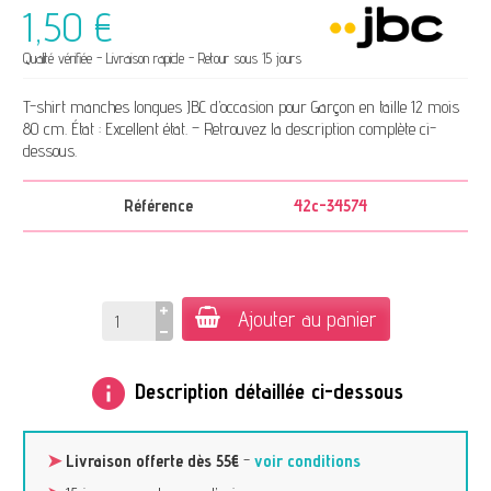
1,50 €
Qualité vérifiée - Livraison rapide - Retour sous 15 jours
T-shirt manches longues JBC d’occasion pour Garçon en taille 12 mois
80 cm. État : Excellent état. – Retrouvez la description complète ci-
dessous.
Référence
42c-34574
Ajouter au panier
info
Description détaillée ci-dessous
➤
Livraison offerte dès 55€
-
voir conditions