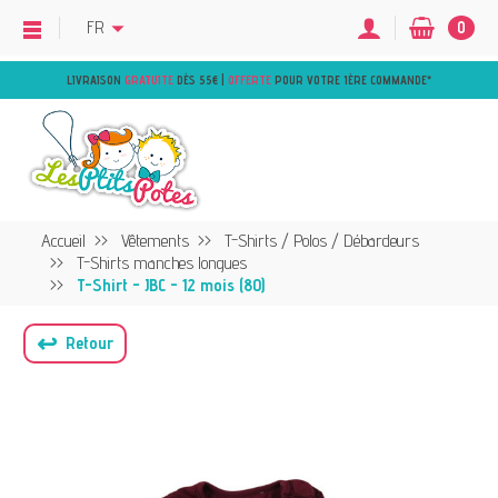
FR
0
LIVRAISON
GRATUITE
DÈS 55€ |
OFFERTE
POUR VOTRE 1ÈRE COMMANDE
*
Accueil
Vêtements
T-Shirts / Polos / Débardeurs
T-Shirts manches longues
T-Shirt - JBC - 12 mois (80)
↩
Retour